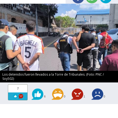
Los detenidos fueron llevados a la Torre de Tribunales. (Foto: PNC /
Soy502)
7
6
0
1
0