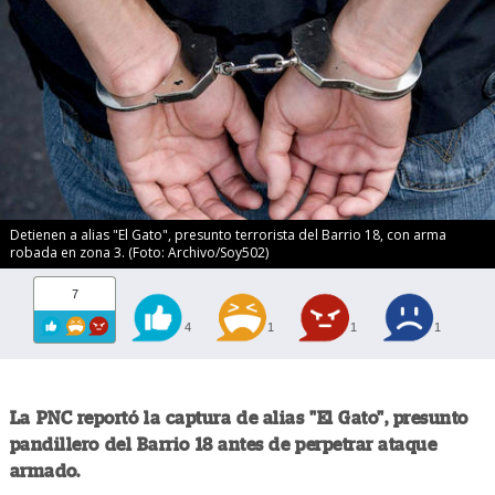
Detienen a alias "El Gato", presunto terrorista del Barrio 18, con arma
robada en zona 3. (Foto: Archivo/Soy502)
7
4
1
1
1
La PNC reportó la captura de alias "El Gato", presunto
pandillero del Barrio 18 antes de perpetrar ataque
armado.