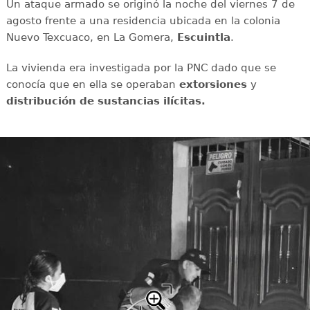
Un ataque armado se originó la noche del viernes 7 de
agosto frente a una residencia ubicada en la colonia
Nuevo Texcuaco, en La Gomera,
Escuintla
.
La vivienda era investigada por la PNC dado que se
conocía que en ella se operaban
extorsiones
y
distribución de sustancias ilícitas.