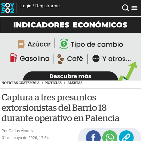
Login
/
Registrarme
NOTICIAS GUATEMALA
/
NOTICIAS
/
ALERTAS
Captura a tres presuntos
extorsionistas del Barrio 18
durante operativo en Palencia
Por Carlos Álvarez
31 de mayo de 2026, 17:54