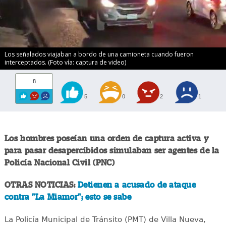
Los señalados viajaban a bordo de una camioneta cuando fueron
interceptados. (Foto vía: captura de video)
8
5
0
2
1
Los hombres poseían una orden de captura activa y
para pasar desapercibidos simulaban ser agentes de la
Policía Nacional Civil (PNC)
OTRAS NOTICIAS:
Detienen a acusado de ataque
contra "La Miamor"; esto se sabe
La Policía Municipal de Tránsito (PMT) de Villa Nueva,