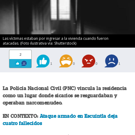
Las víctimas estaban por ingresar a la vivienda cuando fueron
atacadas. (Foto ilustrativa vía: Shutterstock)
2
1
0
0
1
La Policía Nacional Civil (PNC) vincula la residencia
como un lugar donde sicarios se resguardaban y
operaban narcomenudeo.
EN CONTEXTO:
Ataque armado en Escuintla deja
cuatro fallecidos