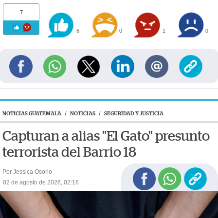
7
6
0
1
0
NOTICIAS GUATEMALA
/
NOTICIAS
/
SEGURIDAD Y JUSTICIA
Capturan a alias "El Gato" presunto
terrorista del Barrio 18
Por Jessica Osorio
02 de agosto de 2026, 02:16