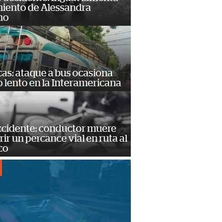
miento de Alessandra
no
as: ataque a bus ocasiona
o lento en la Interamericana
accidente: conductor muere
frir un percance vial en ruta al
co