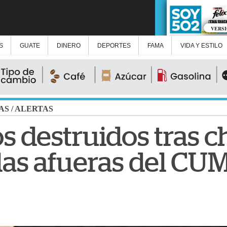
VERS
S
GUATE
DINERO
DEPORTES
FAMA
VIDA Y ESTILO
AS
/
ALERTAS
os destruidos tras 
las afueras del CU