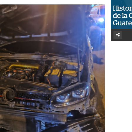
Histor
de la 
Guat