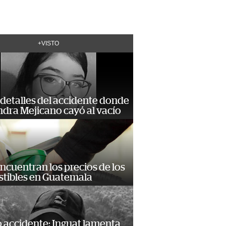
+VISTO
detalles del accidente donde
dra Mejicano cayó al vacío
encuentran los precios de los
tibles en Guatemala
 accidente: Inguat lamenta