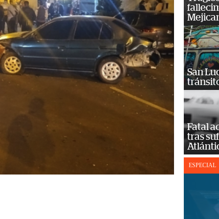
falleci
Mejica
San Luc
tránsit
Fatal 
tras su
Atlánti
ESPECIAL