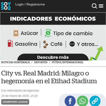
Login
/
Registrarme
NOTICIAS GUATEMALA
/
DEPORTES
/
FÚTBOL INTERNACIONAL
City vs. Real Madrid: Milagro o
hegemonía en el Etihad Stadium
Con información de Agencias
16 de marzo de 2026, 14:18
CHAMPIONS LEAGUE