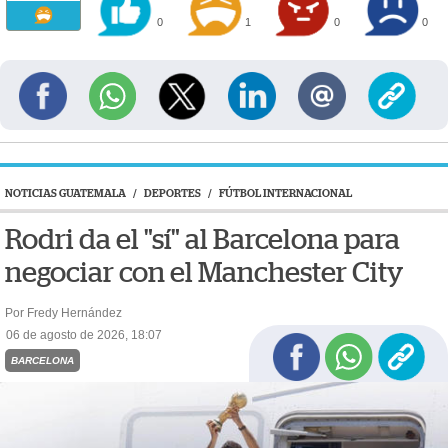
0
1
0
0
NOTICIAS GUATEMALA
/
DEPORTES
/
FÚTBOL INTERNACIONAL
Rodri da el "sí" al Barcelona para
negociar con el Manchester City
Por Fredy Hernández
06 de agosto de 2026, 18:07
BARCELONA