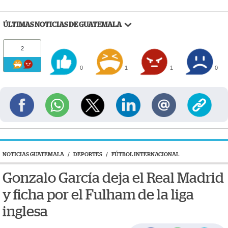
ÚLTIMAS NOTICIAS DE GUATEMALA
2
0
1
1
0
NOTICIAS GUATEMALA
/
DEPORTES
/
FÚTBOL INTERNACIONAL
Gonzalo García deja el Real Madrid
y ficha por el Fulham de la liga
inglesa