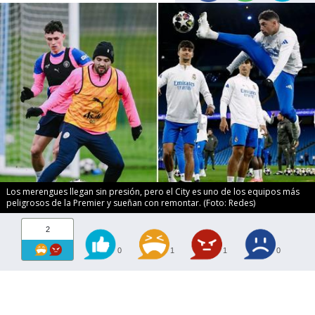
Los merengues llegan sin presión, pero el City es uno de los equipos más
peligrosos de la Premier y sueñan con remontar. (Foto: Redes)
2
0
1
1
0