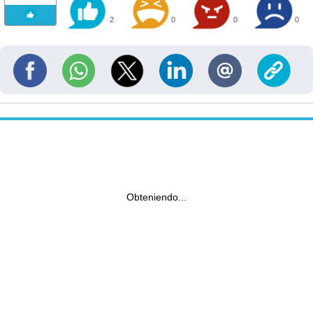
2
0
0
0
Obteniendo...