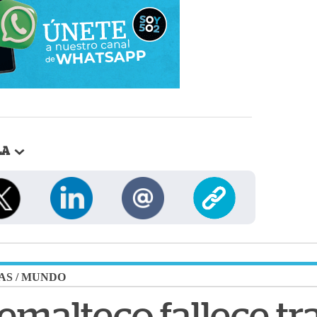
LA
AS
/
MUNDO
malteco fallece tra