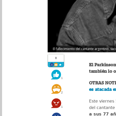
El fallecimiento del cantante argentino, sac
8
El Parkinson
también lo o
1
OTRAS NOTI
es atacada e
2
Este viernes 
1
del cantante
a sus 77 añ