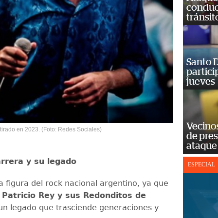
conduct
tránsit
Santo D
partici
jueves
Vecino
etirado en 2023. (Foto: Redes Sociales)
de pre
ataque
rrera y su legado
ESPECIAL
a figura del rock nacional argentino, ya que
e
Patricio Rey y sus Redonditos de
un legado que trasciende generaciones y