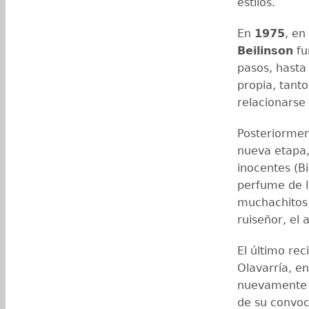
estilos.
En
1975
, en
Beilinson
fu
pasos, hasta 
propia, tant
relacionarse 
Posteriorme
nueva etapa,
inocentes (Bi
perfume de l
muchachitos 
ruiseñor, el 
El último rec
Olavarría, e
nuevamente s
de su convoc