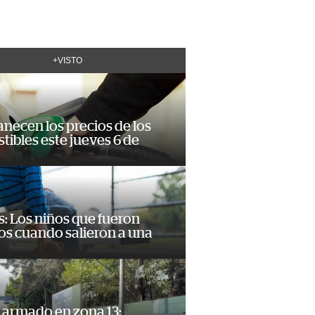
+VISTO
necen los precios de los
ibles este jueves 6 de
: Los niños que fueron
os cuando salieron a una
 armado en zona 13: