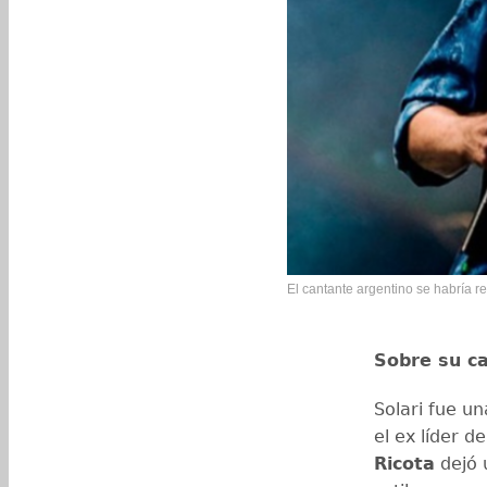
El cantante argentino se habría r
Sobre su ca
Solari fue un
el ex líder d
Ricota
dejó 