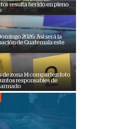
or resulta herido en pleno
o
omingo 2026: Así será la
pación de Guatemala este
s de zona 14 comparten foto
suntos responsables de
 armado