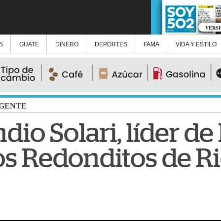
VERS
S
GUATE
DINERO
DEPORTES
FAMA
VIDA Y ESTILO
GENTE
ndio Solari, líder de
os Redonditos de R