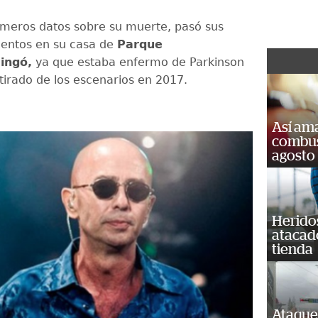
imeros datos sobre su muerte, pasó sus
entos en su casa de
Parque
aingó,
ya que estaba enfermo de Parkinson
etirado de los escenarios en 2017.
Así ama
combust
agosto
Heridos
atacad
tienda
Ataque