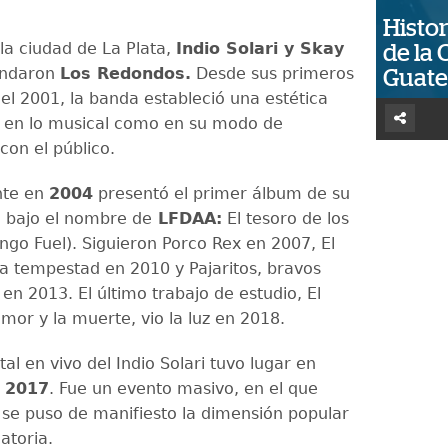
Histor
 la ciudad de La Plata,
Indio Solari y Skay
de la 
ndaron
Los Redondos.
Desde sus primeros
Guat
el 2001, la banda estableció una estética
o en lo musical como en su modo de
con el público.
nte en
2004
presentó el primer álbum de su
 bajo el nombre de
LFDAA:
El tesoro de los
ngo Fuel). Siguieron Porco Rex en 2007, El
a tempestad en 2010 y Pajaritos, bravos
en 2013. El último trabajo de estudio, El
amor y la muerte, vio la luz en 2018.
ital en vivo del Indio Solari tuvo lugar en
n
2017
. Fue un evento masivo, en el que
e puso de manifiesto la dimensión popular
atoria.