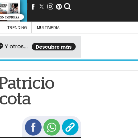
IÓN IMPRESA
TRENDING
MULTIMEDIA
 Patricio
icota