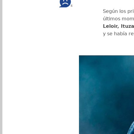
4
Según los pr
últimos mom
Leloir, Ituz
y se había r