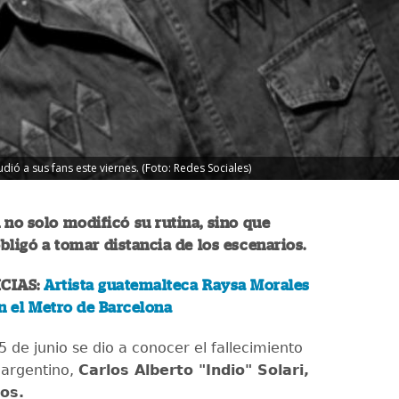
udió a sus fans este viernes. (Foto: Redes Sociales)
 no solo modificó su rutina, sino que
bligó a tomar distancia de los escenarios.
CIAS:
Artista guatemalteca Raysa Morales
n el Metro de Barcelona
5 de junio se dio a conocer el fallecimiento
 argentino,
Carlos Alberto "Indio" Solari,
os.