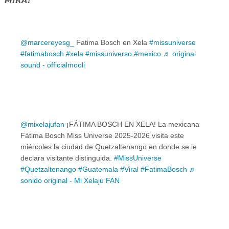
MIRA:
@marcereyesg_
Fatima Bosch en Xela
#missuniverse
#fatimabosch
#xela
#missuniverso
#mexico
♬ original
sound - officialmooli
@mixelajufan
¡FÁTIMA BOSCH EN XELA! La mexicana
Fátima Bosch Miss Universe 2025-2026 visita este
miércoles la ciudad de Quetzaltenango en donde se le
declara visitante distinguida.
#MissUniverse
#Quetzaltenango
#Guatemala
#Viral
#FatimaBosch
♬
sonido original - Mi Xelaju FAN