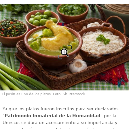
El jocón es uno de los platos. Foto: Shutterstock.
Ya que los platos fueron inscritos para ser declarados
"
Patrimonio Inmaterial de la Humanidad
" por la
Unesco, se dará un acercamiento a su importancia y