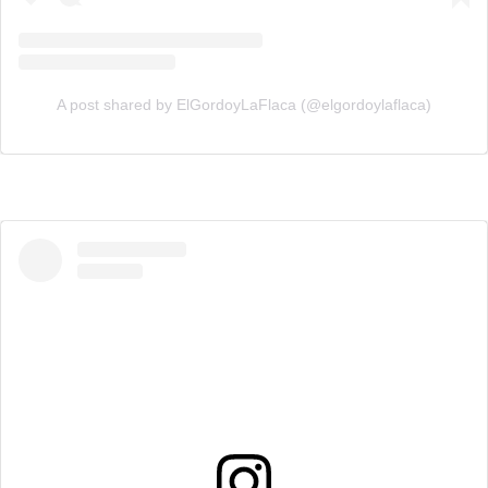
A post shared by ElGordoyLaFlaca (@elgordoylaflaca)