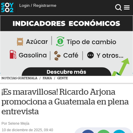
Login
/
Registrarme
NOTICIAS GUATEMALA
/
FAMA
/
GENTE
¡Es maravillosa! Ricardo Arjona
promociona a Guatemala en plena
entrevista
Por Selene Mejía
10 de diciembre de 2025, 09:40