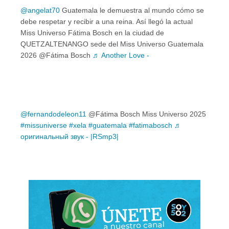
@angelat70
Guatemala le demuestra al mundo cómo se
debe respetar y recibir a una reina. Así llegó la actual
Miss Universo Fátima Bosch en la ciudad de
QUETZALTENANGO sede del Miss Universo Guatemala
2026 @Fátima Bosch
♬ Another Love -
@fernandodeleon11
@Fátima Bosch Miss Universo 2025
#missuniverse
#xela
#guatemala
#fatimabosch
♬
оригинальный звук - |RSmp3|