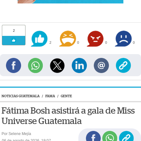
2
2
0
0
0
NOTICIAS GUATEMALA
/
FAMA
/
GENTE
Fátima Bosh asistirá a gala de Miss
Universe Guatemala
Por Selene Mejía
06 de agosto de 2026, 19:07