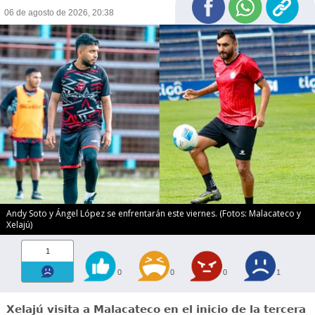
06 de agosto de 2026, 20:38
Andy Soto y Ángel López se enfrentarán este viernes. (Fotos: Malacateco y
Xelajú)
1
0
0
0
1
Xelajú visita a Malacateco en el inicio de la tercera