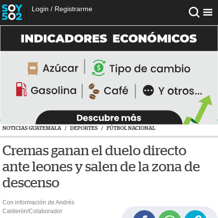
Login
/
Registrarme
NOTICIAS GUATEMALA
/
DEPORTES
/
FÚTBOL NACIONAL
Cremas ganan el duelo directo
ante leones y salen de la zona de
descenso
Con información de Andrés
Calderón/Colaborador