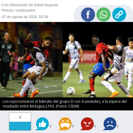
Con información de Edwin Augusto
Pineda / colaborador
07 de agosto de 2026, 03:38
Los rojos tomaron el liderato del grupo D con 4 unidades, a la espera del
resultado entre Motagua y FAS. (Fotos: CSDM)
0
0
0
0
0