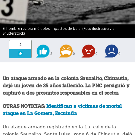
El hombre recibió múltiples impactos de bala. (Foto ilustrativa vía:
Shutterstock)
2
2
0
0
0
Un ataque armado en la colonia Sauzalito, Chinautla,
dejó un joven de 25 años fallecido. La PNC persiguió y
capturó a dos presuntos responsables en el sector.
OTRAS NOTICIAS:
Identifican a víctimas de mortal
ataque en La Gomera, Escuintla
Un ataque armado registrado en la 1a. calle de la
colonia Sauzalito, Santa Luisa, zona 6 de Chinautla, dejó