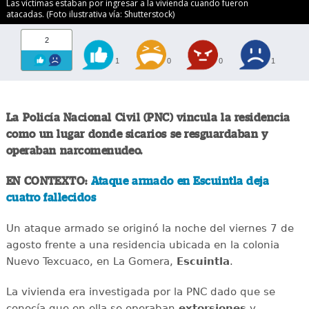
Las víctimas estaban por ingresar a la vivienda cuando fueron
atacadas. (Foto ilustrativa vía: Shutterstock)
2
1
0
0
1
La Policía Nacional Civil (PNC) vincula la residencia
como un lugar donde sicarios se resguardaban y
operaban narcomenudeo.
EN CONTEXTO:
Ataque armado en Escuintla deja
cuatro fallecidos
Un ataque armado se originó la noche del viernes 7 de
agosto frente a una residencia ubicada en la colonia
Nuevo Texcuaco, en La Gomera,
Escuintla
.
La vivienda era investigada por la PNC dado que se
conocía que en ella se operaban
extorsiones
y