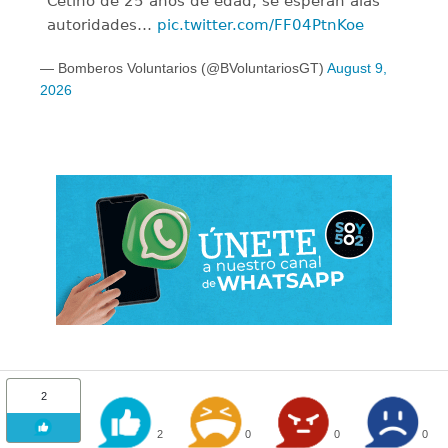
Cetino de 25 años de edad, se esperan alas
autoridades…
pic.twitter.com/FF04PtnKoe
— Bomberos Voluntarios (@BVoluntariosGT)
August 9,
2026
2
2
0
0
0