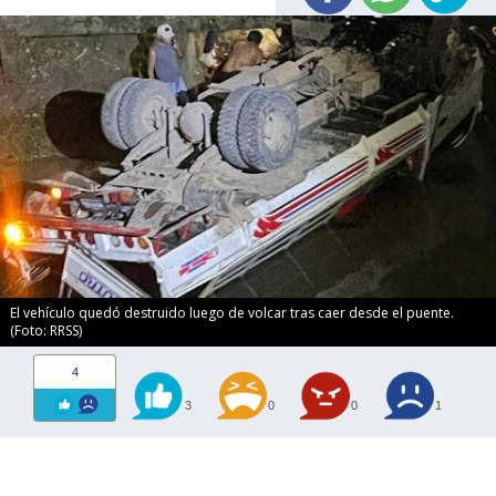
El vehículo quedó destruido luego de volcar tras caer desde el puente.
(Foto: RRSS)
4
3
0
0
1