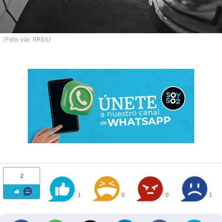
(Foto vía: RRSS)
2
1
0
0
1