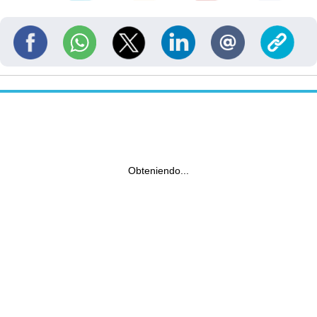
Obteniendo...