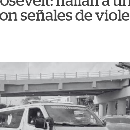
osevelt: hallan a 
con señales de viol