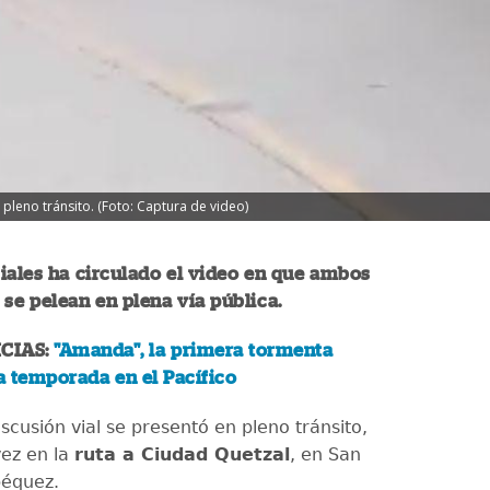
pleno tránsito. (Foto: Captura de video)
iales ha circulado el video en que ambos
se pelean en plena vía pública.
CIAS:
"Amanda", la primera tormenta
la temporada en el Pacífico
cusión vial se presentó en pleno tránsito,
vez en la
ruta a Ciudad Quetzal
, en San
péquez.