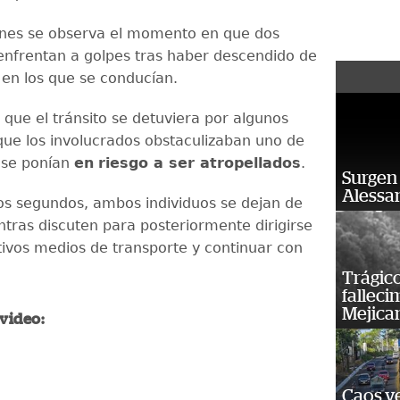
enes se observa el momento en que dos
nfrentan a golpes tras haber descendido de
 en los que se conducían.
 que el tránsito se detuviera por algunos
que los involucrados obstaculizaban uno de
y se ponían
en
riesgo a ser atropellados
.
Surgen 
Alessan
s segundos, ambos individuos se dejan de
ntras discuten para posteriormente dirigirse
tivos medios de transporte y continuar con
Trágico
falleci
Mejica
 video:
Caos ve