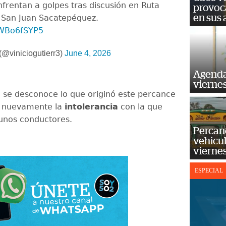
frentan a golpes tras discusión en Ruta
provoc
en sus
, San Juan Sacatepéquez.
wWBo6fSYP5
(@viniciogutierr3)
June 4, 2026
Agenda
vierne
se desconoce lo que originó este percance
 nuevamente la
intolerancia
con la que
gunos conductores.
Percan
vehicul
vierne
ESPECIAL