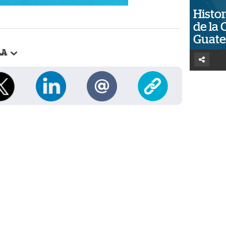
Histor
de la 
Guat
LA