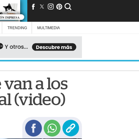
IÓN IMPRESA
TRENDING
MULTIMEDIA
 van a los
l (video)