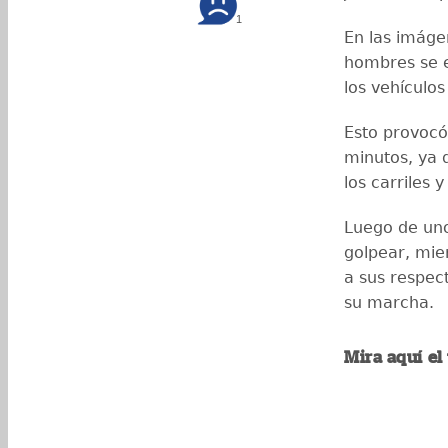
1
En las imág
hombres se e
los vehículos
Esto provocó
minutos, ya 
los carriles 
Luego de uno
golpear, mie
a sus respec
su marcha.
Mira aquí el