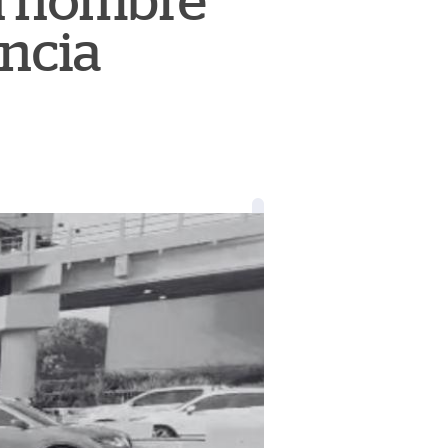
un hombre
encia