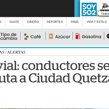
VERS
S
GUATE
DINERO
DEPORTES
FAMA
VIDA Y ESTILO
AS
/
ALERTAS
ial: conductores se
uta a Ciudad Quetza