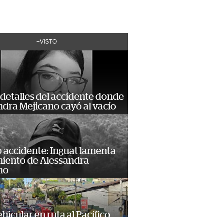
+VISTO
detalles del accidente donde
dra Mejicano cayó al vacío
 accidente: Inguat lamenta
miento de Alessandra
no
hicular en ruta al Pacífico