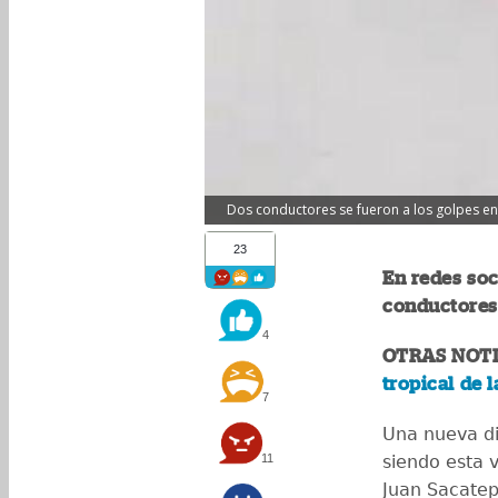
Dos conductores se fueron a los golpes en 
23
En redes soc
conductores 
4
OTRAS NOTI
tropical de 
7
Una nueva dis
11
siendo esta 
Juan Sacate