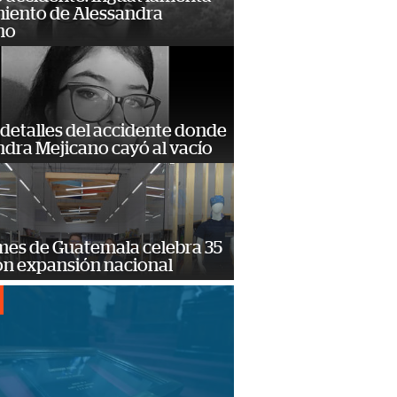
miento de Alessandra
no
detalles del accidente donde
dra Mejicano cayó al vacío
mes de Guatemala celebra 35
on expansión nacional