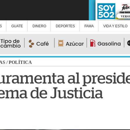
VERS
S
GUATE
DINERO
DEPORTES
FAMA
VIDA Y ESTILO
AS
/
POLÍTICA
uramenta al preside
ema de Justicia