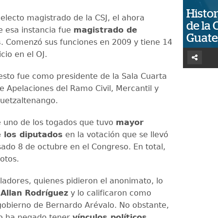
Histor
 electo magistrado de la CSJ, el ahora
de la 
e esa instancia fue
magistrado de
Guat
s
. Comenzó sus funciones en 2009 y tiene 14
cio en el OJ.
esto fue como presidente de la Sala Cuarta
e Apelaciones del Ramo Civil, Mercantil y
Quetzaltenango.
e uno de los togados que tuvo
mayor
 los diputados
en la votación que se llevó
sado 8 de octubre en el Congreso. En total,
otos.
ladores, quienes pidieron el anonimato, lo
n
Allan Rodríguez
y lo calificaron como
 gobierno de Bernardo Arévalo. No obstante,
do ha negado tener
vínculos políticos
.