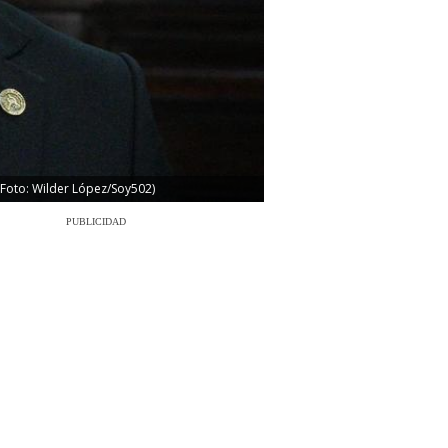
 (Foto: Wilder López/Soy502)
PUBLICIDAD