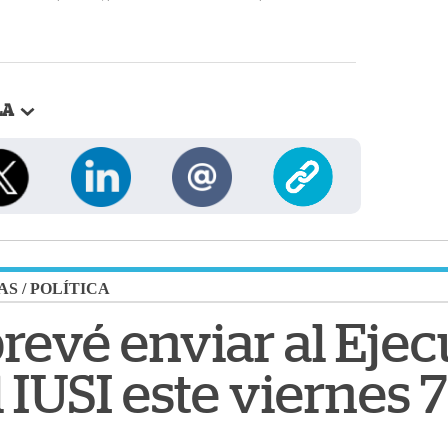
LA
AS
/
POLÍTICA
evé enviar al Ejecu
 IUSI este viernes 