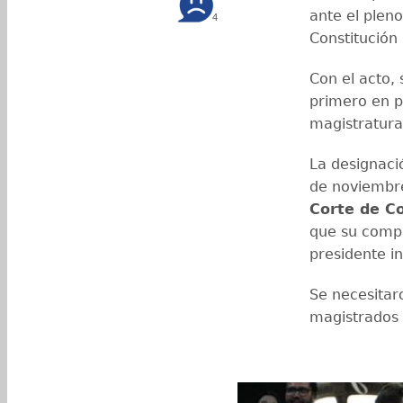
ante el plen
4
Constitución 
Con el acto, 
primero en p
magistratura
La designaci
de noviembre,
Corte de Co
que su com
presidente i
Se necesitar
magistrados 