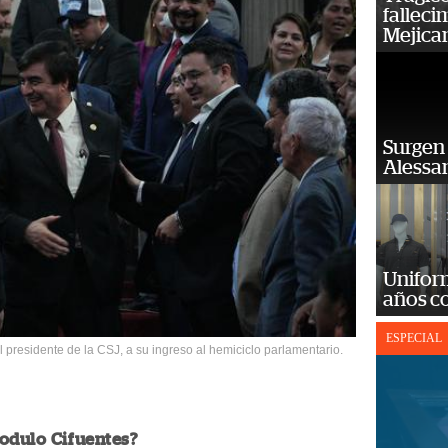
falleci
Mejica
Surgen 
Alessan
Unifor
años c
ESPECIAL
l presidente de la CSJ, a su ingreso al hemiciclo parlamentario.
odulo Cifuentes?