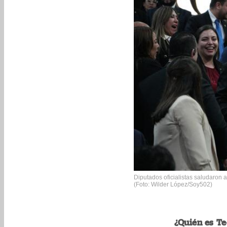
Diputados oficialistas saludaron a
(Foto: Wilder López/Soy502)
¿Quién es Te