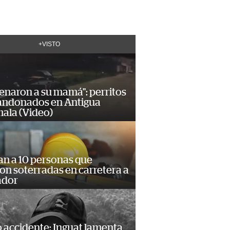
+VISTO
enaron a su mamá": perritos
andonados en Antigua
ala (Video)
an a 10 personas que
n soterradas en carretera a
ador
 accidente: Inguat lamenta