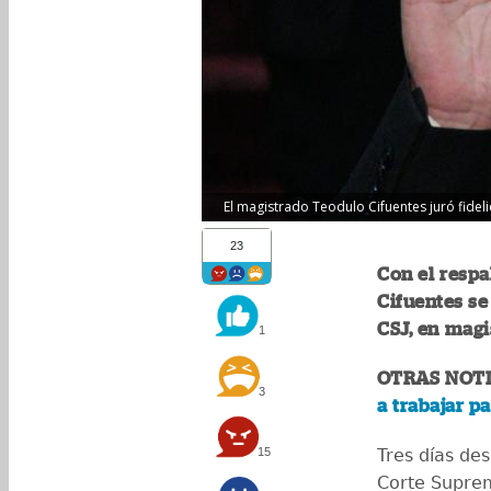
El magistrado Teodulo Cifuentes juró fideli
23
Con el resp
Cifuentes se
CSJ, en magi
1
OTRAS NOTI
3
a trabajar p
15
Tres días de
Corte Suprem