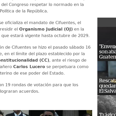
o del Congreso respetar lo normado en la
Política de la República.
se oficializa el mandato de Cifuentes, el
residir el
Organismo Judicial (OJ)
en la
 que estará vigente hasta octubre de 2029.
"Enven
ón de Cifuentes se hizo el pasado sábado 16
son ab
 en el límite del plazo establecido por la
Guatem
nstitucionalidad (CC)
, ante el riesgo de
pañero
Carlos Lucero
se perpetuara como
nterino de ese poder del Estado.
Rescat
on 19 rondas de votación para que los
quedaro
El Salv
lograran acuerdos.
Trágico