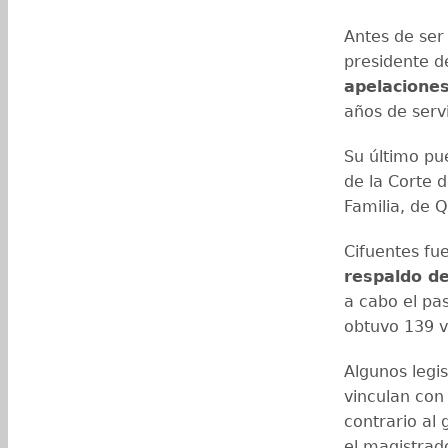
Antes de ser
presidente d
apelacione
años de servi
Su último pu
de la Corte d
Familia, de 
Cifuentes fu
respaldo de
a cabo el pa
obtuvo 139 v
Algunos legis
vinculan co
contrario al
el magistra