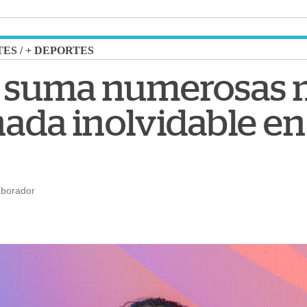
TES
/
+ DEPORTES
 suma numerosas 
nada inolvidable en
aborador