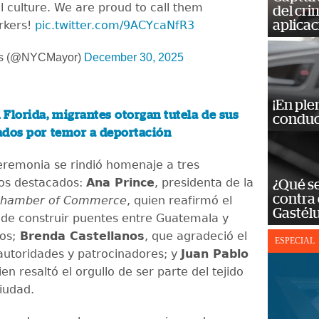
l culture. We are proud to call them
del cr
aplicac
rkers!
pic.twitter.com/9ACYcaNfR3
ms (@NYCMayor)
December 30, 2025
¡En ple
 Florida, migrantes otorgan tutela de sus
conduc
gados por temor a deportación
eremonia se rindió homenaje a tres
os destacados:
Ana Prince
, presidenta de la
¿Qué se
contra 
Chamber of Commerce
, quien reafirmó el
Gastél
de construir puentes entre Guatemala y
os;
Brenda Castellanos
, que agradeció el
ESPECIAL
autoridades y patrocinadores; y
Juan Pablo
ien resaltó el orgullo de ser parte del tejido
ciudad.