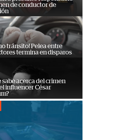
imen de conductor de
ión
no tránsito! Pelea entre
tores termina en disparos
 sabe acerca del crimen
el influencer César
um?