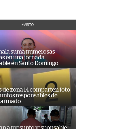
+VISTO
ala suma numerosas
as en una jornada
dable en Santo Domingo
s de zona 14 comparten foto
suntos responsables de
 armado
an a presunto responsable