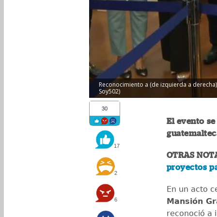
Reconocimiento a (de izquierda a derecha)
Soy502)
30
El evento se
guatemaltec
17
OTRAS NOT
proyectos p
2
En un acto c
6
Mansión Gr
reconoció a 