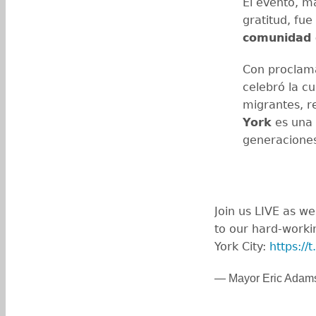
El evento, m
gratitud, fue
comunidad 
Con proclama
celebró la cu
migrantes, 
York
es una 
generacione
Join us LIVE as w
to our hard-work
York City:
https:/
— Mayor Eric Ada