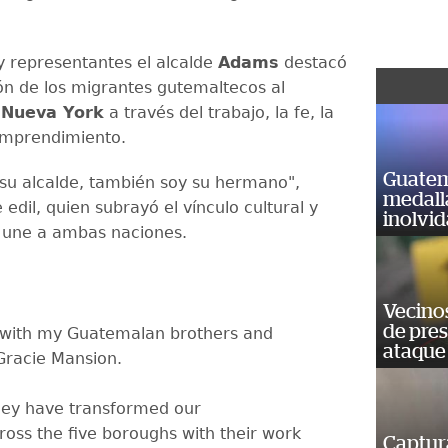
 y representantes el alcalde
Adams
destacó
ión de los migrantes gutemaltecos al
e
Nueva York
a través del trabajo, la fe, la
 emprendimiento.
Guatem
 su alcalde, también soy su hermano",
medall
e edil, quien subrayó el vínculo cultural y
inolvi
une a ambas naciones.
Vecino
de pre
 with my Guatemalan brothers and
ataque
 Gracie Mansion.
hey have transformed our
oss the five boroughs with their work
Captur