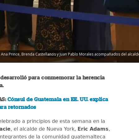
 Ana Prince, Brenda Castellanos y Juan Pablo Morales acompañados del alcalde 
 desarrolló para conmemorar la herencia
a.
AS:
Cónsul de Guatemala en EE. UU. explica
ara retornados
elebrado a principios de esta semana en la
acie
, el alcalde de Nueva York,
Eric Adams
,
integrantes de la comunidad guatemalteca