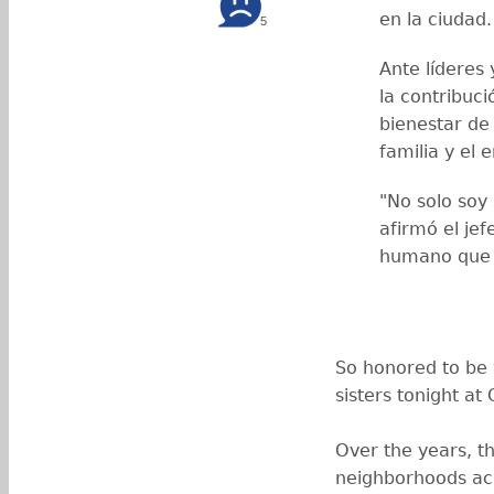
en la ciudad.
5
Ante líderes
la contribuc
bienestar d
familia y el
"No solo soy
afirmó el jef
humano que 
So honored to be
sisters tonight at
Over the years, t
neighborhoods acr