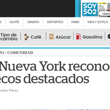
VERS
S
GUATE
DINERO
DEPORTES
FAMA
VIDA Y ESTILO
AS
/
COMUNIDAD
 Nueva York recono
cos destacados
ández Pérez