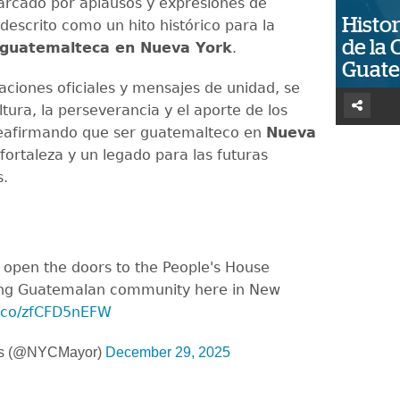
arcado por aplausos y expresiones de
Histor
 descrito como un hito histórico para la
de la 
guatemalteca en Nueva York
.
Guat
ciones oficiales y mensajes de unidad, se
ltura, la perseverancia y el aporte de los
reafirmando que ser guatemalteco en
Nueva
fortaleza y un legado para las futuras
s.
e open the doors to the People's House
ing Guatemalan community here in New
/t.co/zfCFD5nEFW
ms (@NYCMayor)
December 29, 2025