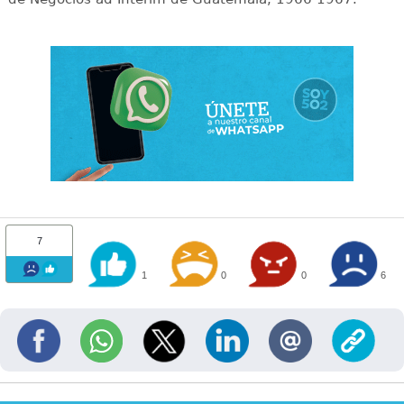
7
1
0
0
6