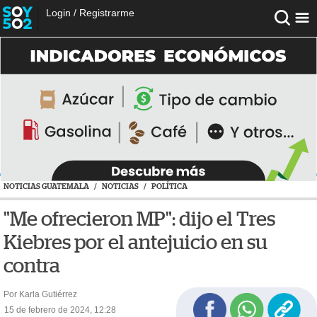
Login
/
Registrarme
NOTICIAS GUATEMALA
/
NOTICIAS
/
POLÍTICA
"Me ofrecieron MP": dijo el Tres
Kiebres por el antejuicio en su
contra
Por Karla Gutiérrez
15 de febrero de 2024, 12:28