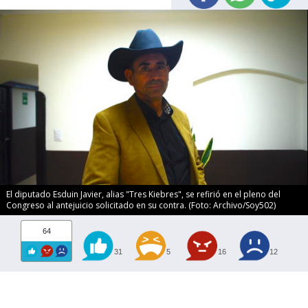
El diputado Esduin Javier, alias "Tres Kiebres", se refirió en el pleno del
Congreso al antejuicio solicitado en su contra. (Foto: Archivo/Soy502)
64
31
5
16
12