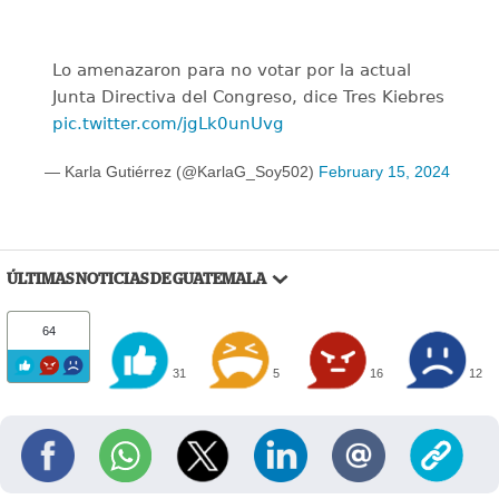
Lo amenazaron para no votar por la actual
Junta Directiva del Congreso, dice Tres Kiebres
pic.twitter.com/jgLk0unUvg
— Karla Gutiérrez (@KarlaG_Soy502)
February 15, 2024
ÚLTIMAS NOTICIAS DE GUATEMALA
64
31
5
16
12