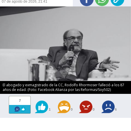
07 de agosto de 2026, 21:41
El abogado y exmagistrado de la CC, Rodolfo Rhormoser falleció a los 87
años de edad. (Foto: Facebook Alianza por las Reformas/Soy502)
7
1
0
0
6