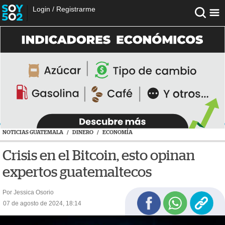
Login
/
Registrarme
NOTICIAS GUATEMALA
/
DINERO
/
ECONOMÍA
Crisis en el Bitcoin, esto opinan
expertos guatemaltecos
Por Jessica Osorio
07 de agosto de 2024, 18:14