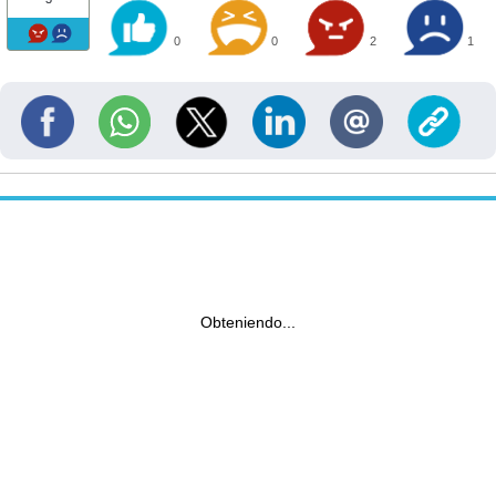
0
0
2
1
Obteniendo...