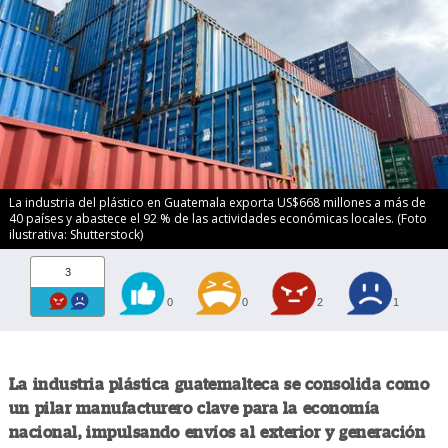
La industria del plástico en Guatemala exporta US$668 millones a más de
40 países y abastece el 92 % de las actividades económicas locales. (Foto
ilustrativa: Shutterstock)
3
0
0
2
1
La industria plástica guatemalteca se consolida como
un pilar manufacturero clave para la economía
nacional, impulsando envíos al exterior y generación