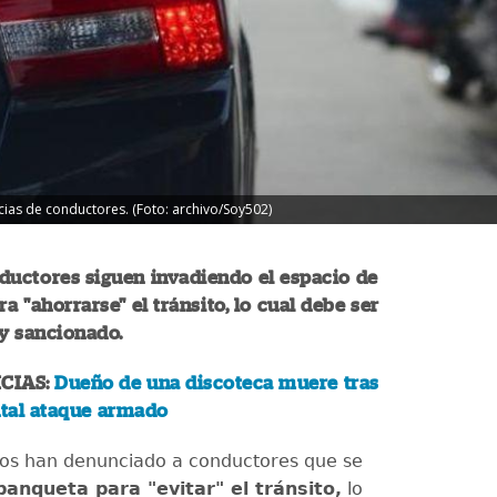
ias de conductores. (Foto: archivo/Soy502)
ductores siguen invadiendo el espacio de
a "ahorrarse" el tránsito, lo cual debe ser
y sancionado.
CIAS:
Dueño de una discoteca muere tras
utal ataque armado
ios han denunciado a conductores que se
banqueta para "evitar" el tránsito,
lo