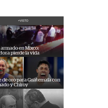
+VISTO
 armado en Mixco:
ora pierde la vida
e de oro para Guatemala con
ado y Chiroy