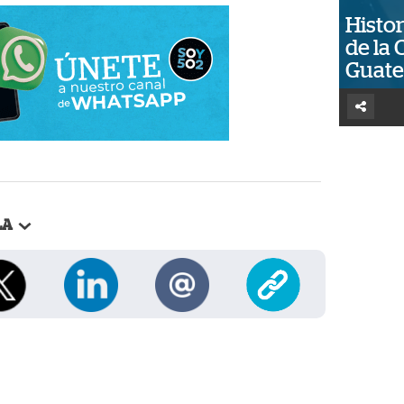
Histor
de la 
Guat
LA