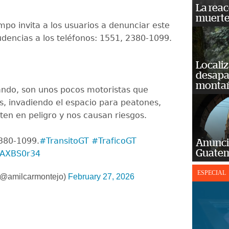
La reac
muerte
mpo invita a los usuarios a denunciar este
udencias a los teléfonos: 1551, 2380-1099.
Localiz
desapar
monta
ndo, son unos pocos motoristas que
s, invadiendo el espacio para peatones,
ten en peligro y nos causan riesgos.
2380-1099.
#TransitoGT
#TraficoGT
Anunci
Guatem
EyAXBS0r34
ESPECIAL
(@amilcarmontejo)
February 27, 2026