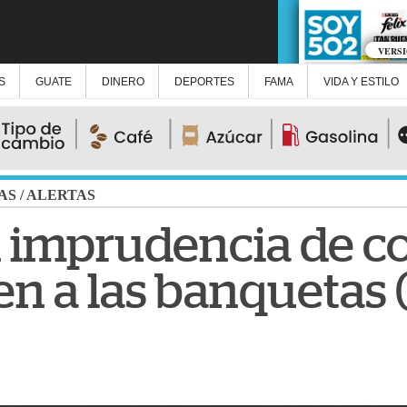
VERS
S
GUATE
DINERO
DEPORTES
FAMA
VIDA Y ESTILO
AS
/
ALERTAS
 imprudencia de c
n a las banquetas 