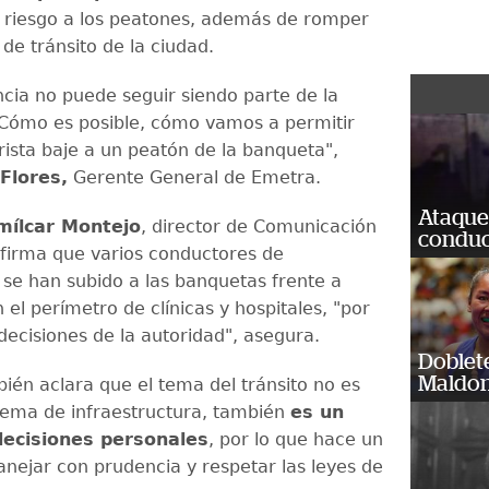
 riesgo a los peatones, además de romper
 de tránsito de la ciudad.
cia no puede seguir siendo parte de la
Cómo es posible, cómo vamos a permitir
ista baje a un peatón de la banqueta",
Flores,
Gerente General de Emetra.
Ataque
mílcar Montejo
, director de Comunicación
conduct
firma que varios conductores de
 se han subido a las banquetas frente a
 el perímetro de clínicas y hospitales, "por
 decisiones de la autoridad", asegura.
Doblet
Maldon
ién aclara que el tema del tránsito no es
lema de infraestructura, también
es un
decisiones personales
, por lo que hace un
nejar con prudencia y respetar las leyes de