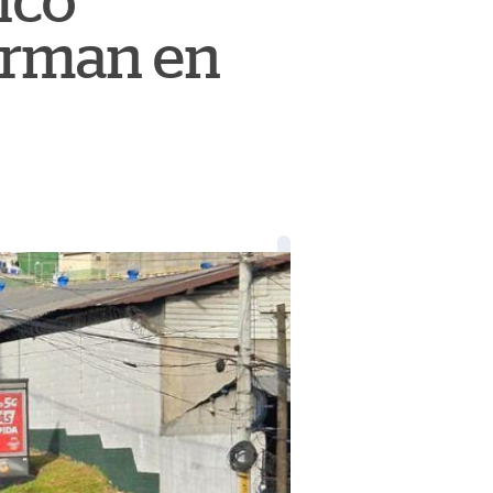
fico
erman en