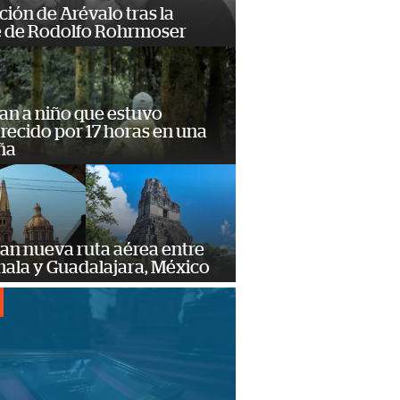
ción de Arévalo tras la
 de Rodolfo Rohrmoser
an a niño que estuvo
ecido por 17 horas en una
ña
an nueva ruta aérea entre
ala y Guadalajara, México