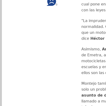
cual pone en
0
con las leyes
"La impruden
normalidad. 
que un motor
dice
Héctor 
Asimismo,
A
de Emetra, a
motocicletas
escuelas y en
ellos son las
Montejo tamb
solo un prob
asunto de 
llamado a ma