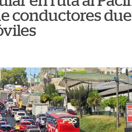
lar en ruta al Pací
ue conductores du
viles