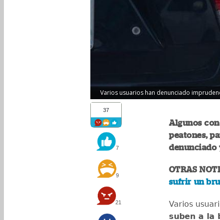
Varios usuarios han denunciado imprudenc
37
Algunos con
peatones, par
denunciado 
7
OTRAS NOTI
9
sufrir un br
21
Varios usuar
suben a la 