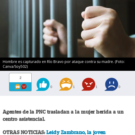
Hombre es capturado en Río Bravo por ataque contra su madre. (Foto:
Canva/Soy502)
2
0
1
1
0
Agentes de la PNC trasladan a la mujer herida a un
centro asistencial.
OTRAS NOTICIAS:
Leidy Zambrano, la joven