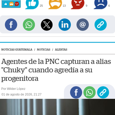
25
13
9
6
NOTICIAS GUATEMALA
/
NOTICIAS
/
ALERTAS
Agentes de la PNC capturan a alias
"Chuky" cuando agredía a su
progenitora
Por Wilder López
01 de agosto de 2026, 21:27