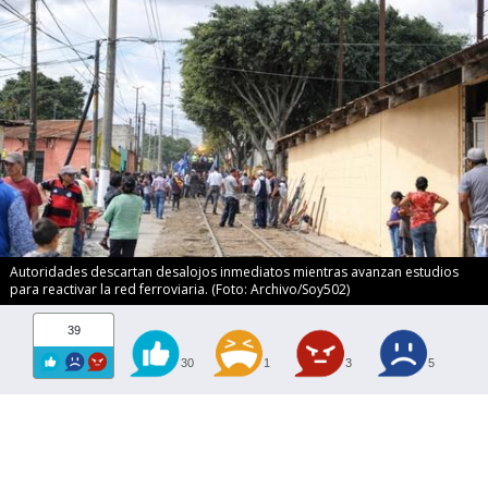
Autoridades descartan desalojos inmediatos mientras avanzan estudios
para reactivar la red ferroviaria. (Foto: Archivo/Soy502)
39
30
1
3
5