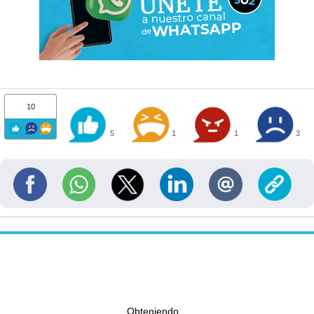
10
5
1
1
3
Obteniendo...