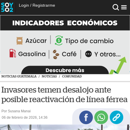
Login
/
Registrarme
NOTICIAS GUATEMALA
/
NOTICIAS
/
COMUNIDAD
Invasores temen desalojo ante
posible reactivación de línea férrea
Por Susana Manai
06 de febrero de 2026, 14:36