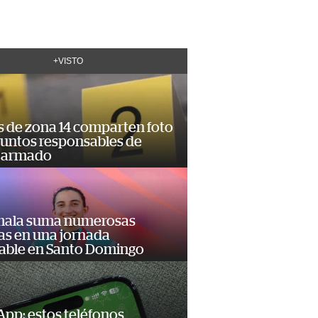
+VISTO
s de zona 14 comparten foto
suntos responsables de
 armado
ala suma numerosas
as en una jornada
dable en Santo Domingo
pp: estos teléfonos