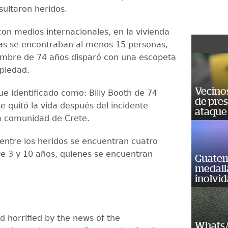
esultaron heridos.
on medios internacionales, en la vivienda
mas se encontraban al menos 15 personas,
mbre de 74 años disparó con una escopeta
opiedad.
Vecino
ue identificado como: Billy Booth de 74
de pre
e quitó la vida después del incidente
ataque
a comunidad de Crete.
entre los heridos se encuentran cuatro
re 3 y 10 años, quienes se encuentran
Guatem
medall
inolvi
 horrified by the news of the
WhatsA