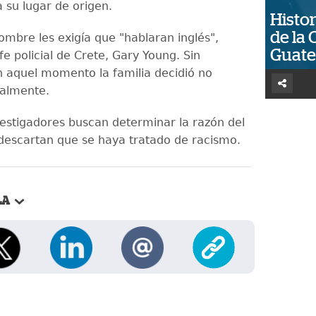
a su lugar de origen.
Histor
de la 
ombre les exigía que "hablaran inglés",
Guat
fe policial de Crete, Gary Young. Sin
aquel momento la familia decidió no
nalmente.
vestigadores buscan determinar la razón del
descartan que se haya tratado de racismo.
LA