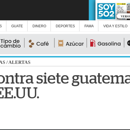
VERS
S
GUATE
DINERO
DEPORTES
FAMA
VIDA Y ESTILO
AS
/
ALERTAS
ontra siete guatema
EE.UU.