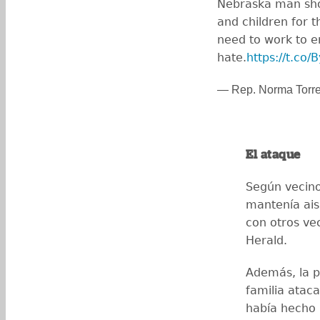
Nebraska man sho
and children for 
need to work to e
hate.
https://t.co
— Rep. Norma Torr
El ataque
Según vecino
mantenía ais
con otros ve
Herald.
Además, la po
familia atac
había hecho 