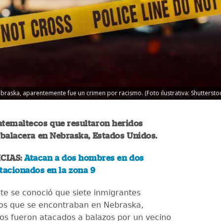
raska, aparentemente fue un crimen por racismo. (Foto ilustrativa: Shutterstoc
atemaltecos que resultaron heridos
 balacera en Nebraska, Estados Unidos.
CIAS:
Atacan a dos hombres en dos
tacionados en la zona 9
e se conoció que siete inmigrantes
os que se encontraban en Nebraska,
os fueron atacados a balazos por un vecino