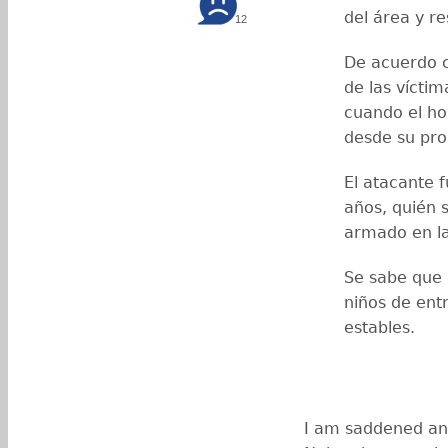
del área y r
12
De acuerdo c
de las vícti
cuando el ho
desde su pr
El atacante f
años, quién s
armado en l
Se sabe que 
niños de ent
estables.
I am saddened and