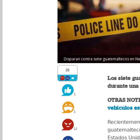
Disparan contra siete guatemaltecos en Neb
26
Los siete gu
durante una
1
OTRAS NOTI
vehículos es
1
Recientement
12
guatemaltec
Estados Unid