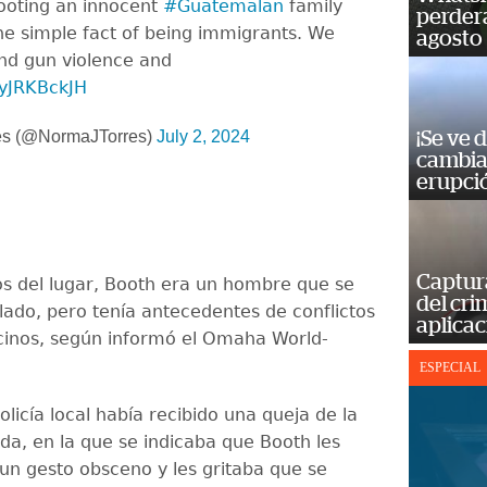
oting an innocent
#Guatemalan
family
perderá
the simple fact of being immigrants. We
agosto
nd gun violence and
/ByJRKBckJH
es (@NormaJTorres)
July 2, 2024
¡Se ve 
cambia 
erupci
Captur
s del lugar, Booth era un hombre que se
del cr
lado, pero tenía antecedentes de conflictos
aplicac
cinos, según informó el Omaha World-
ESPECIAL
licía local había recibido una queja de la
ada, en la que se indicaba que Booth les
un gesto obsceno y les gritaba que se