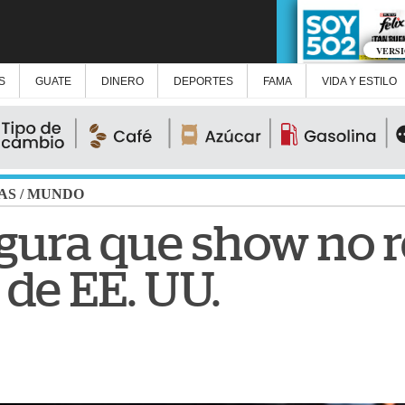
VERS
S
GUATE
DINERO
DEPORTES
FAMA
VIDA Y ESTILO
AS
/
MUNDO
ura que show no r
 de EE. UU.