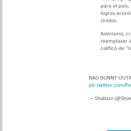
para el país
logros econó
Unidos.
Asimismo, cri
reemplazar s
calificó de "r
BAD BUNNY OUTRO
pic.twitter.com
— Shabazz (@Sho