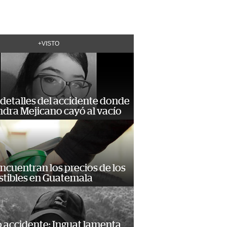
+VISTO
detalles del accidente donde
dra Mejicano cayó al vacío
encuentran los precios de los
tibles en Guatemala
 accidente: Inguat lamenta