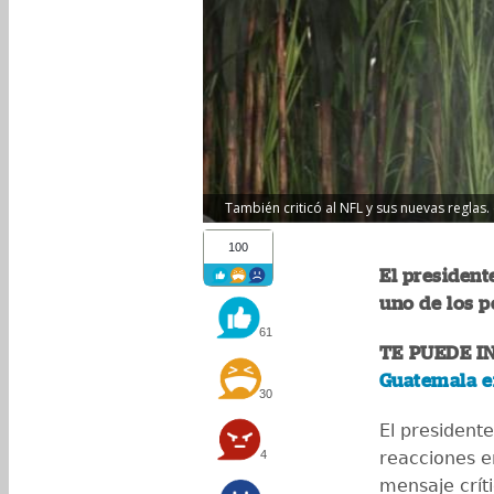
También criticó al NFL y sus nuevas reglas.
100
El president
uno de los p
61
TE PUEDE I
Guatemala e
30
El president
4
reacciones e
mensaje crít