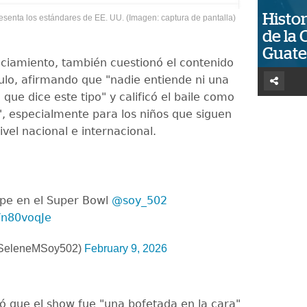
Histor
esenta los estándares de EE. UU. (Imagen: captura de pantalla)
de la 
Guat
ciamiento, también cuestionó el contenido
ulo, afirmando que "nadie entiende ni una
 que dice este tipo" y calificó el baile como
, especialmente para los niños que siguen
ivel nacional e internacional.
pe en el Super Bowl
@soy_502
Vn80voqJe
@SeleneMSoy502)
February 9, 2026
 que el show fue "una bofetada en la cara"