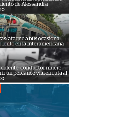
miento de Alessandra
no
as: ataque a bus ocasiona
o lento en la Interamericana
accidente: conductor muere
frir un percance vial en ruta al
co