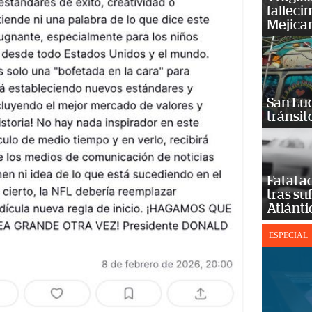
falleci
Mejica
San Luc
tránsit
Fatal 
tras su
Atlánti
ESPECIAL