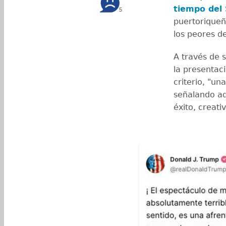
tiempo del
5
puertorique
los peores de
A través de 
la presentaci
criterio, "un
señalando ad
éxito, creati