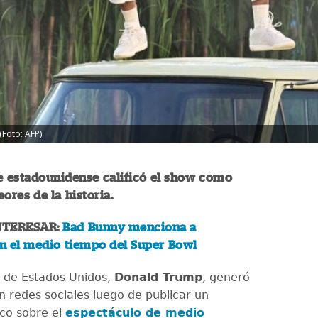
 (Foto: AFP)
e estadounidense calificó el show como
eores de la historia.
NTERESAR:
Bad Bunny menciona a
n el medio tiempo del Super Bowl
e de Estados Unidos,
Donald Trump
, generó
n redes sociales luego de publicar un
ico sobre el
espectáculo de medio