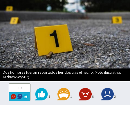
Dos hombres fueron reportados heridos tras el hecho. (Foto ilustrativa:
Archivo/Soy502)
10
1
1
6
2