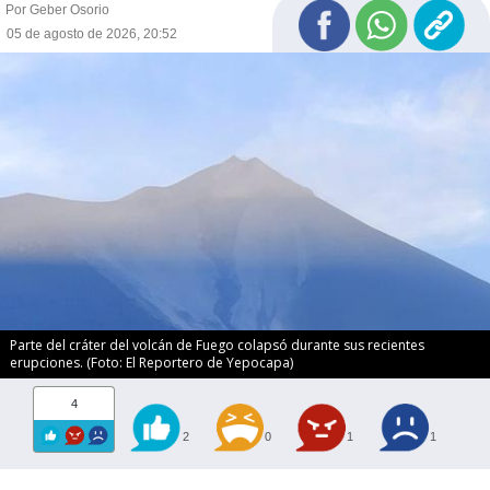
Por Geber Osorio
05 de agosto de 2026, 20:52
Parte del cráter del volcán de Fuego colapsó durante sus recientes
erupciones. (Foto: El Reportero de Yepocapa)
4
2
0
1
1