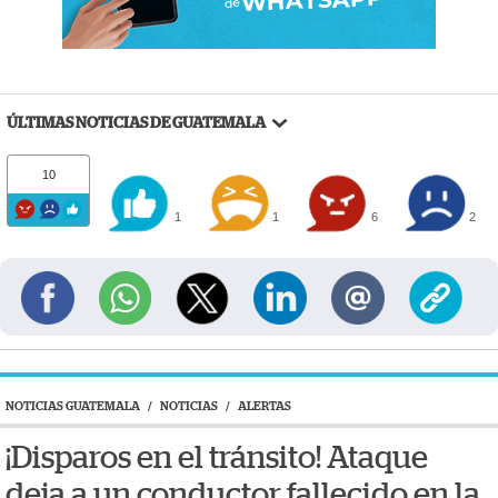
ÚLTIMAS NOTICIAS DE GUATEMALA
10
1
1
6
2
NOTICIAS GUATEMALA
/
NOTICIAS
/
ALERTAS
¡Disparos en el tránsito! Ataque
deja a un conductor fallecido en la