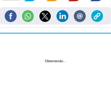
Obteniendo...