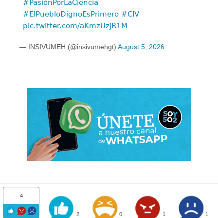
#PasiónPorLaCiencia
#ElPuebloDignoEsPrimero
#CIV
pic.twitter.com/aKmzUzjR1M
— INSIVUMEH (@insivumehgt)
August 5, 2026
4
2
0
1
1