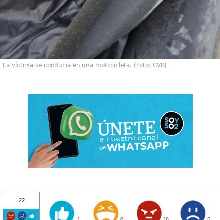
La víctima se conducía en una motocicleta. (Foto: CVB)
22
1
0
16
5