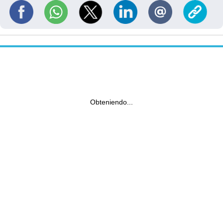
Obteniendo...