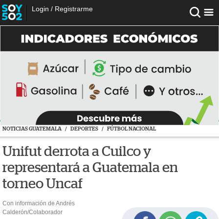
Login
/
Registrarme
NOTICIAS GUATEMALA
/
DEPORTES
/
FÚTBOL NACIONAL
Unifut derrota a Cuilco y
representará a Guatemala en
torneo Uncaf
Con información de Andrés
Calderón/Colaborador