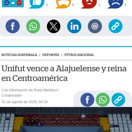
1
0
1
2
NOTICIAS GUATEMALA
/
DEPORTES
/
FÚTBOL NACIONAL
Unifut vence a Alajuelense y reina
en Centroamérica
Con información de Rudy Martínez /
Colaborador
01 de agosto de 2026, 04:24