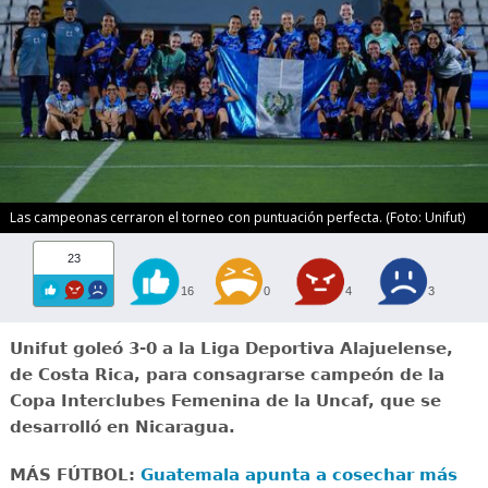
Las campeonas cerraron el torneo con puntuación perfecta. (Foto: Unifut)
23
16
0
4
3
Unifut goleó 3-0 a la Liga Deportiva Alajuelense,
de Costa Rica, para consagrarse campeón de la
Copa Interclubes Femenina de la Uncaf, que se
desarrolló en Nicaragua.
MÁS FÚTBOL:
Guatemala apunta a cosechar más