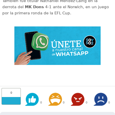
También fue titular Nathaniel Méndez-Laing en la
derrota del
MK Dons
4-1 ante el Norwich, en un juego
por la primera ronda de la EFL Cup.
0
0
0
0
0