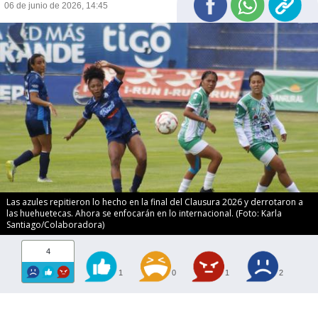
06 de junio de 2026, 14:45
Las azules repitieron lo hecho en la final del Clausura 2026 y derrotaron a
las huehuetecas. Ahora se enfocarán en lo internacional. (Foto: Karla
Santiago/Colaboradora)
4
1
0
1
2