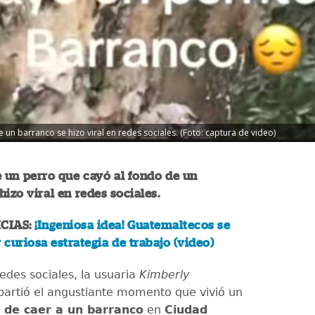
 un barranco se hizo viral en redes sociales. (Foto: captura de video)
e un perro que cayó al fondo de un
hizo viral en redes sociales.
CIAS:
¡Ingeniosa idea! Guatemaltecos se
r curiosa estrategia de trabajo (video)
edes sociales, la usuaria
Kimberly
rtió el angustiante momento que vivió un
 de caer a un barranco
en
Ciudad