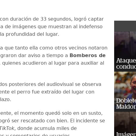
 con duración de 33 segundos, logró captar
a de imágenes que muestran al indefenso
la profundidad del lugar.
 a que tanto ella como otros vecinos notaron
lograron dar aviso a tiempo a
Bomberos de
Ataque
, quienes acudieron al lugar para auxiliar al
conduct
dos posteriores del audiovisual se observa
nte el perro fue extraído del lugar con
lazo.
Doblet
Maldon
nte, el momento quedó solo en un susto,
ogró ser rescatado con bien. El incidente se
TikTok
, donde acumula miles de
Imágene
nes y comentarios de usuarios.