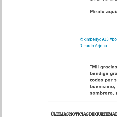
Míralo aquí
@kimberlyd913
#bo
Ricardo Arjona
"Mil gracia
bendiga gr
todos por s
buenísimo, 
sombrero, m
ÚLTIMAS NOTICIAS DE GUATEMA