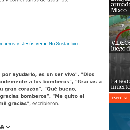
armado
Mixco
:
VIDEO: 
mberos
♬ Jesús Verbo No Sustantivo -
luego d
s por ayudarlo, es un ser vivo", "Dios
La reac
andemente a los bomberos", "Gracias a
muerte
u gran corazón", "Qué bueno,
gracias bomberos", "Me quito el
ESPECIAL
il gracias"
, escribieron.
LA