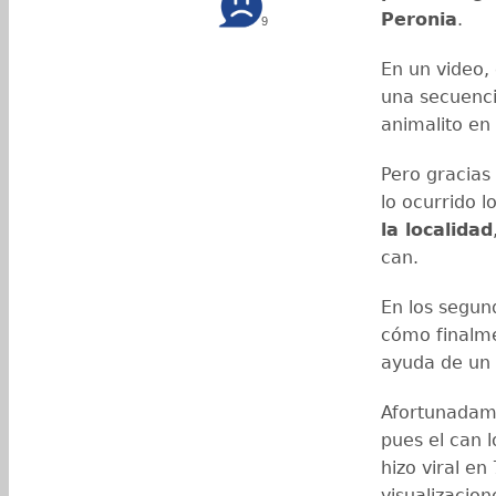
Peronia
.
9
En un video,
una secuenci
animalito en 
Pero gracias
lo ocurrido 
la localidad
can.
En los segun
cómo finalme
ayuda de un 
Afortunadame
pues el can l
hizo viral en
visualizacio