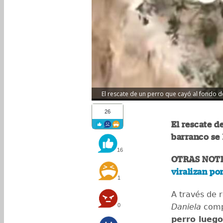
El rescate de un perro que cayó al fondo de
26
El rescate d
barranco se 
16
OTRAS NOTI
viralizan po
1
A través de r
0
Daniela
compa
perro luego