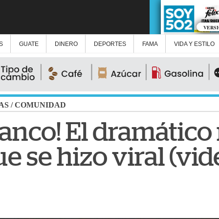
VERS
S
GUATE
DINERO
DEPORTES
FAMA
VIDA Y ESTILO
AS
/
COMUNIDAD
ranco! El dramático
e se hizo viral (vid