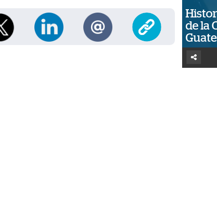
Histor
de la 
Guat