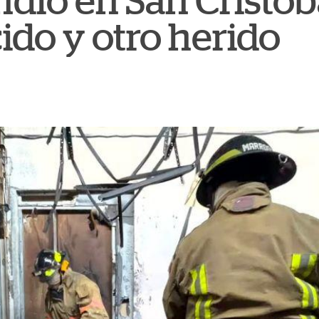
ndio en San Cristób
cido y otro herido