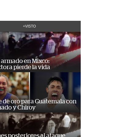
+VISTO
 armado en Mixco:
ora pierde la vida
e de oro para Guatemala con
ado y Chiroy
s posteriores al ataque