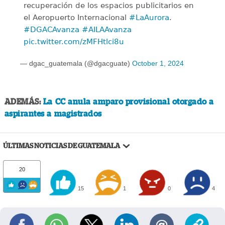
recuperación de los espacios publicitarios en
el Aeropuerto Internacional
#LaAurora
.
#DGACAvanza
#AILAAvanza
pic.twitter.com/zMFHtlci8u
— dgac_guatemala (@dgacguate)
October 1, 2024
ADEMÁS:
La CC anula amparo provisional otorgado a
aspirantes a magistrados
ÚLTIMAS NOTICIAS DE GUATEMALA
20
15
1
0
4