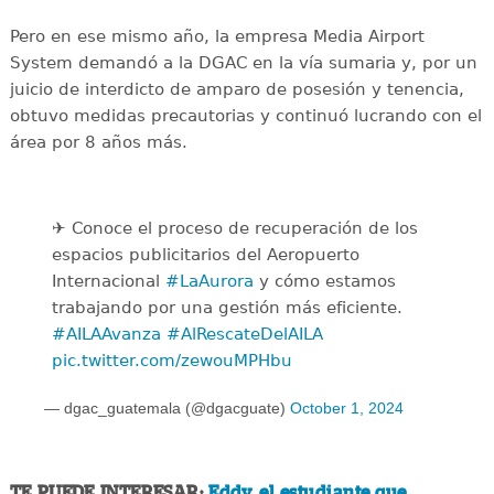
Pero en ese mismo año, la empresa Media Airport
System demandó a la DGAC en la vía sumaria y, por un
juicio de interdicto de amparo de posesión y tenencia,
obtuvo medidas precautorias y continuó lucrando con el
área por 8 años más.
✈️ Conoce el proceso de recuperación de los
espacios publicitarios del Aeropuerto
Internacional
#LaAurora
y cómo estamos
trabajando por una gestión más eficiente.
#AILAAvanza
#AlRescateDelAILA
pic.twitter.com/zewouMPHbu
— dgac_guatemala (@dgacguate)
October 1, 2024
TE PUEDE INTERESAR:
Eddy, el estudiante que