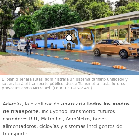
El plan diseñará rutas, administrará un sistema tarifario unificado y
supervisará el transporte público, desde Transmetro hasta futuros
proyectos como MetroRiel. (Foto ilustrativa: ANI)
Además, la planificación
abarcaría todos los modos
de transporte
, incluyendo Transmetro, futuros
corredores BRT, MetroRiel, AeroMetro, buses
alimentadores, ciclovías y sistemas inteligentes de
transporte.