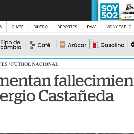
VERS
S
GUATE
DINERO
DEPORTES
FAMA
VIDA Y ESTILO
TES
/
FÚTBOL NACIONAL
mentan fallecimien
Sergio Castañeda