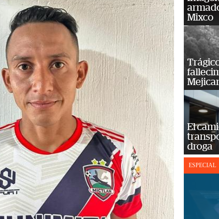
armado
Mixco
Trágico
falleci
Mejica
El cam
transp
droga
ESPECIAL