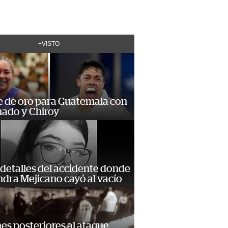
+VISTO
e de oro para Guatemala con
ado y Chiroy
detalles del accidente donde
dra Mejicano cayó al vacío
s posteriores al ataque