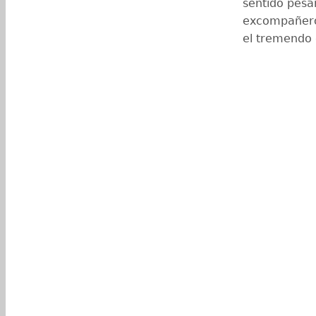
sentido pésa
excompañeros
el tremendo 