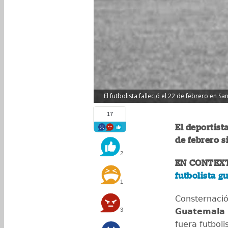
El futbolista falleció el 22 de febrero en Sa
17
El deportist
de febrero s
2
EN CONTEX
futbolista g
1
Consternació
3
Guatemala
fuera futboli