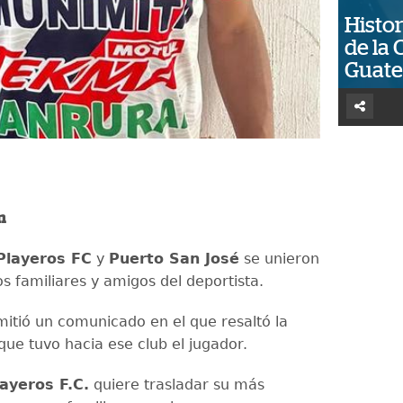
Histor
de la 
Guat
n
Playeros FC
y
Puerto San José
se unieron
os familiares y amigos del deportista.
mitió un comunicado en el que resaltó la
que tuvo hacia ese club el jugador.
ayeros F.C.
quiere trasladar su más