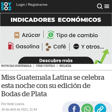
Login
/
Registrarme
NOTICIAS GUATEMALA
/
VIDA Y ESTILO
/
BELLEZA
Miss Guatemala Latina se celebra
esta noche con su edición de
Bodas de Plata
Por Heidi Loarca
30 de abril de 2021, 11:44