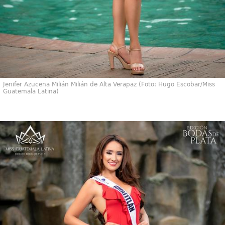
Jenifer Azucena Milián Milián de Alta Verapaz (Foto: Hugo Escobar/Miss
Guatemala Latina)