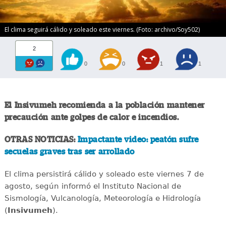
El clima seguirá cálido y soleado este viernes. (Foto: archivo/Soy502)
2
0
0
1
1
El Insivumeh recomienda a la población mantener
precaución ante golpes de calor e incendios.
OTRAS NOTICIAS:
Impactante video: peatón sufre
secuelas graves tras ser arrollado
El clima persistirá cálido y soleado este viernes 7 de
agosto, según informó el Instituto Nacional de
Sismología, Vulcanología, Meteorología e Hidrología
(
Insivumeh
).