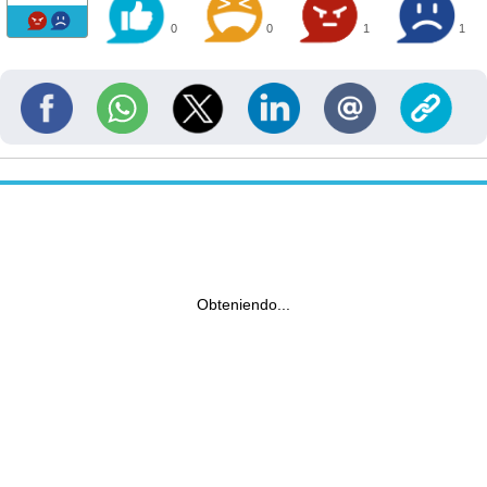
0
0
1
1
Obteniendo...