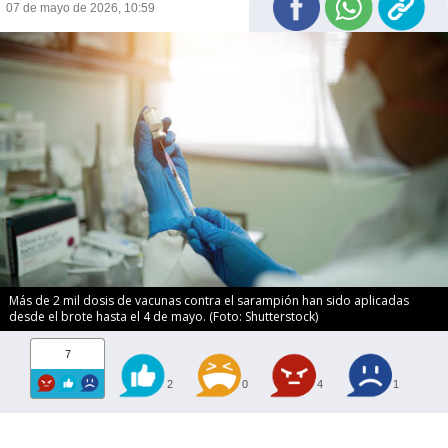
07 de mayo de 2026, 10:59
Más de 2 mil dosis de vacunas contra el sarampión han sido aplicadas
desde el brote hasta el 4 de mayo. (Foto: Shutterstock)
7
2
0
4
1