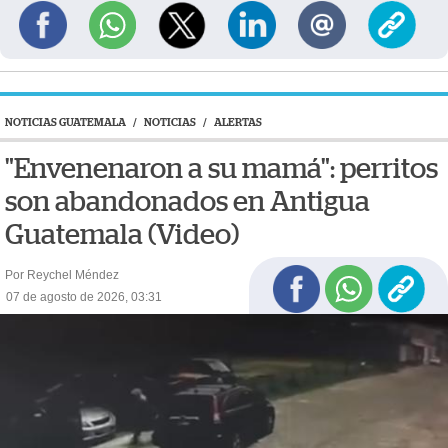
NOTICIAS GUATEMALA
/
NOTICIAS
/
ALERTAS
"Envenenaron a su mamá": perritos
son abandonados en Antigua
Guatemala (Video)
Por Reychel Méndez
07 de agosto de 2026, 03:31