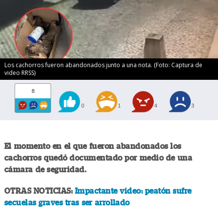
Los cachorros fueron abandonados junto a una nota. (Foto: Captura de
video RRSS)
8
0
1
4
3
El momento en el que fueron abandonados los
cachorros quedó documentado por medio de una
cámara de seguridad.
OTRAS NOTICIAS:
Impactante video: peatón sufre
secuelas graves tras ser arrollado