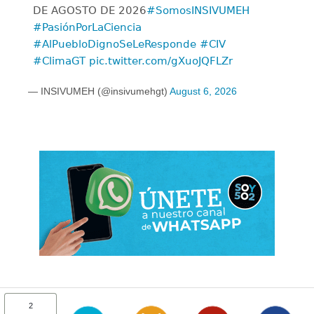
DE AGOSTO DE 2026
#SomosINSIVUMEH
#PasiónPorLaCiencia
#AlPuebloDignoSeLeResponde
#CIV
#ClimaGT
pic.twitter.com/gXuoJQFLZr
— INSIVUMEH (@insivumehgt)
August 6, 2026
2