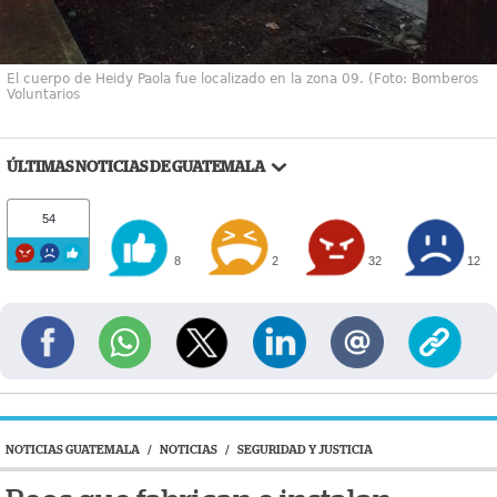
El cuerpo de Heidy Paola fue localizado en la zona 09. (Foto: Bomberos
Voluntarios
ÚLTIMAS NOTICIAS DE GUATEMALA
54
8
2
32
12
NOTICIAS GUATEMALA
/
NOTICIAS
/
SEGURIDAD Y JUSTICIA