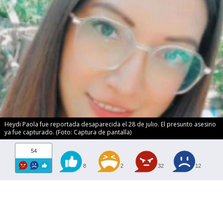
Heydi Paola fue reportada desaparecida el 28 de julio. El presunto asesino
ya fue capturado. (Foto: Captura de pantalla)
54
8
2
32
12