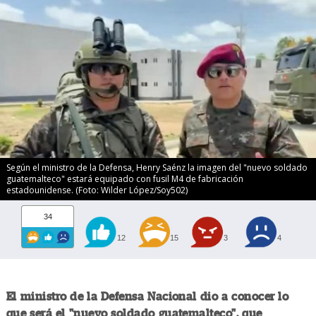
Según el ministro de la Defensa, Henry Saénz la imagen del "nuevo soldado
guatemalteco" estará equipado con fusil M4 de fabricación
estadounidense. (Foto: Wilder López/Soy502)
34
12
15
3
4
El ministro de la Defensa Nacional dio a conocer lo
que será el "nuevo soldado guatemalteco", que