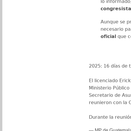
lo informado
congresist
Aunque se pr
necesario pa
oficial
que co
2025: 16 días de t
El licenciado Eric
Ministerio Público
Secretario de Asu
reunieron con la 
Durante la reuni
— MP de Guatemal