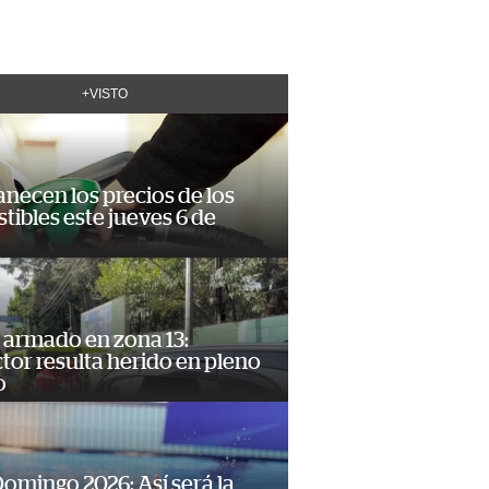
+VISTO
necen los precios de los
ibles este jueves 6 de
 armado en zona 13:
or resulta herido en pleno
o
omingo 2026: Así será la