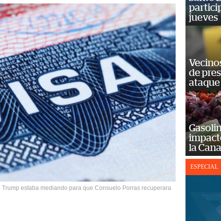
partici
jueves
Vecino
de pre
ataque
Gasolin
impact
la Cana
ESPECIAL
ld Trump estaba mediando para que Consuelo Porras recuperara