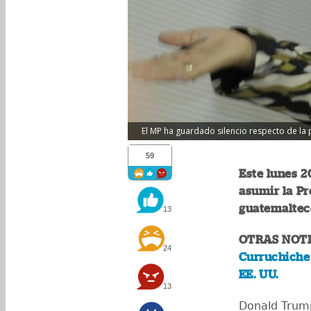
El MP ha guardado silencio respecto de la 
59
Este lunes 2
asumir la Pr
guatemalteco
13
OTRAS NOTI
24
Curruchiche
EE. UU.
13
Donald Trump