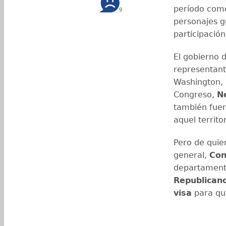
período co
9
personajes 
participació
El gobierno 
representan
Washington, 
Congreso,
N
también fuer
aquel territor
Pero de quien
general,
Con
departament
Republican
visa
para que