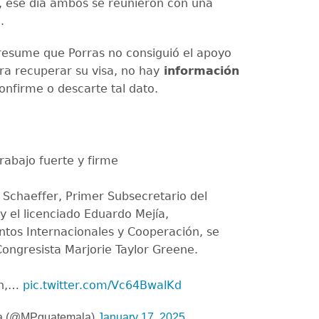
, ese día ambos se reunieron con una
a
.
esume que Porras no consiguió el apoyo
ra recuperar su visa, no hay
información
nfirme o descarte tal dato.
rabajo fuerte y firme
k Schaeffer, Primer Subsecretario del
 y el licenciado Eduardo Mejía,
ntos Internacionales y Cooperación, se
Congresista Marjorie Taylor Greene.
ón,…
pic.twitter.com/Vc64BwalKd
a (@MPguatemala)
January 17, 2025