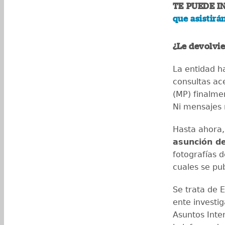
TE PUEDE I
que asistirá
¿Le devolvie
La entidad ha
consultas ace
(MP) finalme
Ni mensajes 
Hasta ahora,
asunción d
fotografías d
cuales se pu
Se trata de E
ente investi
Asuntos Inte