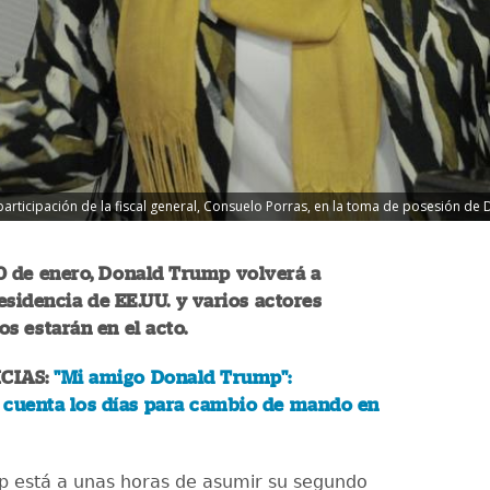
participación de la fiscal general, Consuelo Porras, en la toma de posesión de
0 de enero, Donald Trump volverá a
esidencia de EE.UU. y varios actores
s estarán en el acto.
CIAS:
"Mi amigo Donald Trump":
 cuenta los días para cambio de mando en
 está a unas horas de asumir su segundo