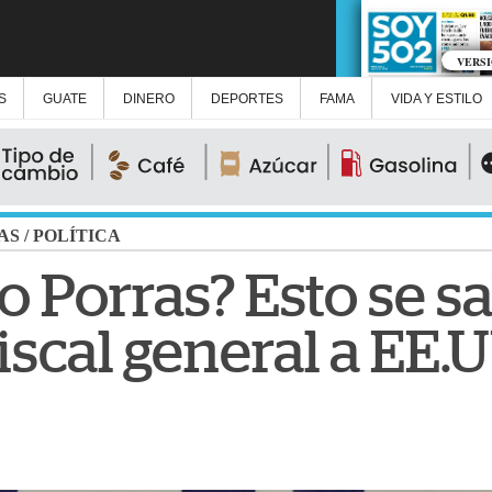
VERS
S
GUATE
DINERO
DEPORTES
FAMA
VIDA Y ESTILO
AS
/
POLÍTICA
 Porras? Esto se sa
fiscal general a EE.U