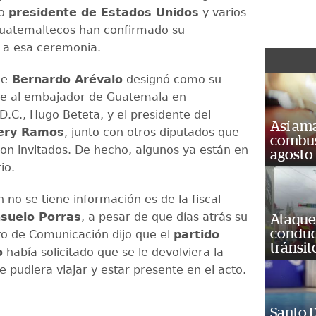
mo
presidente de Estados Unidos
y varios
guatemaltecos han confirmado su
n a esa ceremonia.
de
Bernardo Arévalo
designó como su
te al embajador de Guatemala en
D.C., Hugo Beteta, y el presidente del
Así ama
ery Ramos
, junto con otros diputados que
combust
on invitados. De hecho, algunos ya están en
agosto
io.
 no se tiene información es de la fiscal
suelo Porras
, a pesar de que días atrás su
Ataque
conduct
o de Comunicación dijo que el
partido
tránsit
o
había solicitado que se le devolviera la
 pudiera viajar y estar presente en el acto.
Santo D