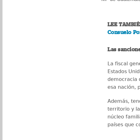
LEE TAMBIÉ
Consuelo Por
Las sancione
La fiscal ge
Estados Unid
democracia d
esa nación,
Además, ten
territorio y 
núcleo famil
países que c