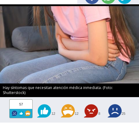
Hay síntomas que necesitan atención médica inmediata. (Foto:
Shutterstock)
57
12
12
8
25