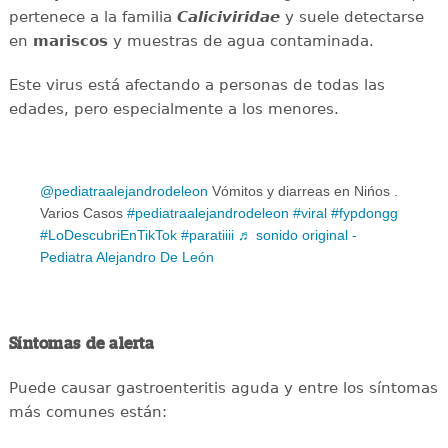
pertenece a la familia
Caliciviridae
y suele detectarse
en
mariscos
y muestras de agua contaminada.
Este virus está afectando a personas de todas las
edades, pero especialmente a los menores.
@pediatraalejandrodeleon
Vómitos y diarreas en Nińos .
Varios Casos
#pediatraalejandrodeleon
#viral
#fypdongg
#LoDescubriEnTikTok
#paratiiii
♬ sonido original -
Pediatra Alejandro De León
Síntomas de alerta
Puede causar gastroenteritis aguda y entre los síntomas
más comunes están: