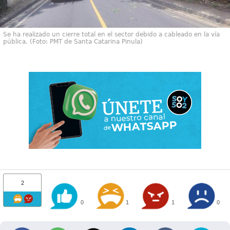
Se ha realizado un cierre total en el sector debido a cableado en la vía
pública. (Foto: PMT de Santa Catarina Pinula)
2
0
1
1
0