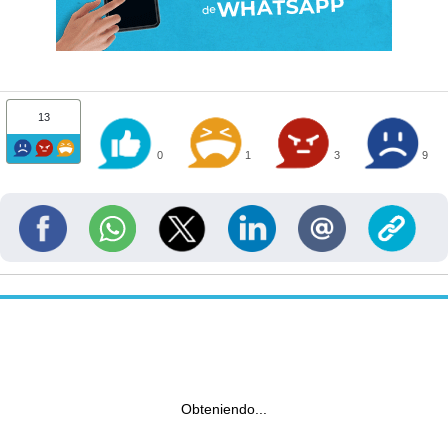
13
0
1
3
9
Obteniendo...