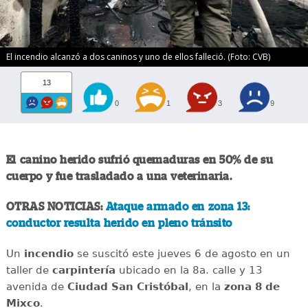
El incendio alcanzó a dos caninos y uno de ellos falleció. (Foto: CVB)
13
0
1
3
9
El canino herido sufrió quemaduras en 50% de su
cuerpo y fue trasladado a una veterinaria.
OTRAS NOTICIAS:
Ataque armado en zona 13:
conductor resulta herido en pleno tránsito
Un
incendio
se suscitó este jueves 6 de agosto en un
taller de
carpintería
ubicado en la 8a. calle y 13
avenida de
Ciudad San Cristóbal
, en la
zona 8 de
Mixco
.