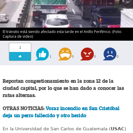
El tránsito está siendo afectado esta tarde en el Anillo Periférico. (Foto:
Captura de video)
1
1
0
0
0
Reportan congestionamiento en la zona 12 de la
ciudad capital, por lo que se han dado a conocer las
rutas alternas.
OTRAS NOTICIAS:
Voraz incendio en San Cristóbal
deja un perro fallecido y otro herido
En la Universidad de San Carlos de Guatemala (
USAC
)