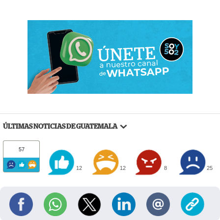
ÚLTIMAS NOTICIAS DE GUATEMALA
57
12
12
8
25