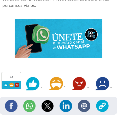
percances viales.
13
7
4
1
1