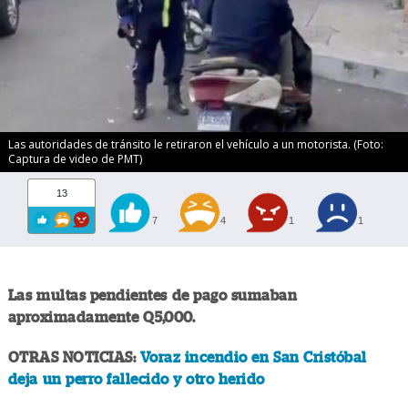
Las autoridades de tránsito le retiraron el vehículo a un motorista. (Foto:
Captura de video de PMT)
13
7
4
1
1
Las multas pendientes de pago sumaban
aproximadamente Q5,000.
OTRAS NOTICIAS:
Voraz incendio en San Cristóbal
deja un perro fallecido y otro herido