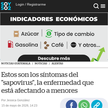
Login
/
Registrarme
NOTICIAS GUATEMALA
/
NOTICIAS
/
ALERTAS
Estos son los síntomas del
"sapovirus", la enfermedad que
está afectando a menores
Por Jessica González
15 de mayo de 2026, 14:23