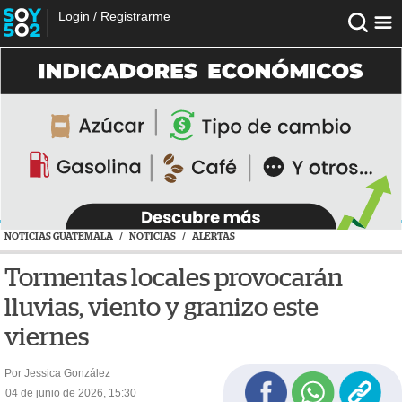
Login
/
Registrarme
NOTICIAS GUATEMALA
/
NOTICIAS
/
ALERTAS
Tormentas locales provocarán
lluvias, viento y granizo este
viernes
Por Jessica González
04 de junio de 2026, 15:30