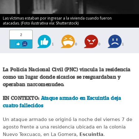
Las víctimas estaban por ingresar a la vivienda cuando fueron
atacadas. (Foto ilustrativa vía: Shutterstock)
2
1
0
0
1
La Policía Nacional Civil (PNC) vincula la residencia
como un lugar donde sicarios se resguardaban y
operaban narcomenudeo.
EN CONTEXTO:
Ataque armado en Escuintla deja
cuatro fallecidos
Un ataque armado se originó la noche del viernes 7 de
agosto frente a una residencia ubicada en la colonia
Nuevo Texcuaco, en La Gomera,
Escuintla
.