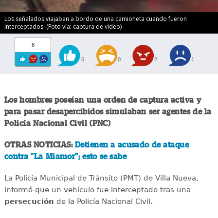
Los señalados viajaban a bordo de una camioneta cuando fueron
interceptados. (Foto vía: captura de video)
8
5
0
2
1
Los hombres poseían una orden de captura activa y
para pasar desapercibidos simulaban ser agentes de la
Policía Nacional Civil (PNC)
OTRAS NOTICIAS:
Detienen a acusado de ataque
contra "La Miamor"; esto se sabe
La Policía Municipal de Tránsito (PMT) de Villa Nueva,
informó que un vehículo fue interceptado tras una
persecución
de la Policía Nacional Civil.