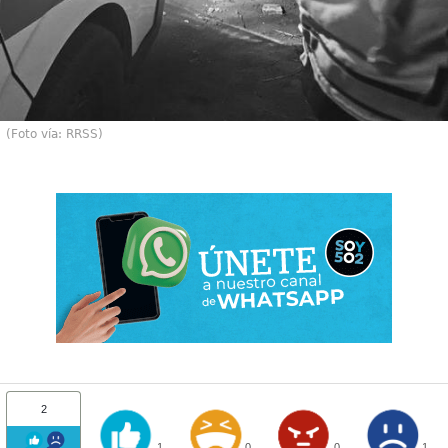
(Foto vía: RRSS)
2
1
0
0
1