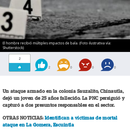
El hombre recibió múltiples impactos de bala. (Foto ilustrativa vía:
Shutterstock)
2
2
0
0
0
Un ataque armado en la colonia Sauzalito, Chinautla,
dejó un joven de 25 años fallecido. La PNC persiguió y
capturó a dos presuntos responsables en el sector.
OTRAS NOTICIAS:
Identifican a víctimas de mortal
ataque en La Gomera, Escuintla