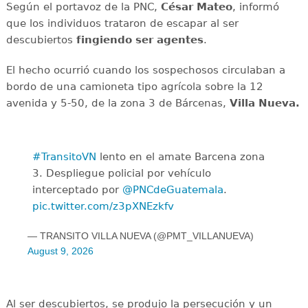
Según el portavoz de la PNC,
César Mateo
, informó
que los individuos trataron de escapar al ser
descubiertos
fingiendo ser agentes
.
El hecho ocurrió cuando los sospechosos circulaban a
bordo de una camioneta tipo agrícola sobre la 12
avenida y 5-50, de la zona 3 de Bárcenas,
Villa Nueva.
#TransitoVN
lento en el amate Barcena zona
3. Despliegue policial por vehículo
interceptado por
@PNCdeGuatemala
.
pic.twitter.com/z3pXNEzkfv
— TRANSITO VILLA NUEVA (@PMT_VILLANUEVA)
August 9, 2026
Al ser descubiertos, se produjo la persecución y un