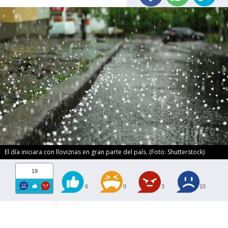
El día iniciara con lloviznas en gran parte del país. (Foto: Shutterstock)
19
6
0
3
10