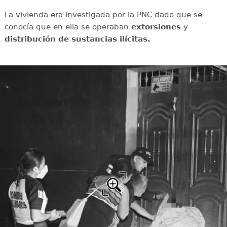
La vivienda era investigada por la PNC dado que se
conocía que en ella se operaban
extorsiones
y
distribución de sustancias ilícitas.