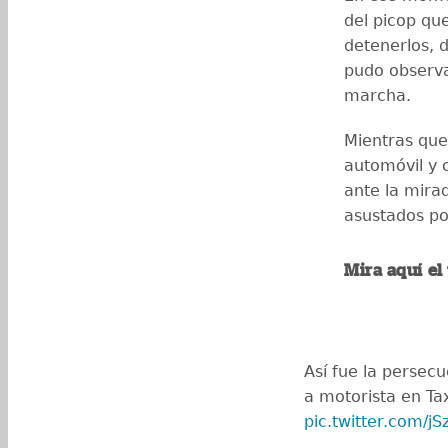
del picop que
detenerlos, 
pudo observa
marcha.
Mientras que 
automóvil y 
ante la mira
asustados por
Mira aquí el
Así fue la persec
a motorista en Ta
pic.twitter.com/j