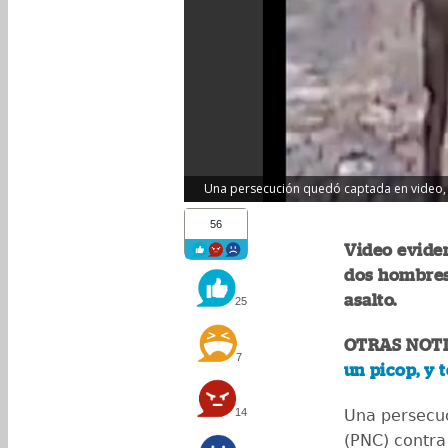
Una persecución quedó captada en video, l
56
Video eviden
dos hombres
asalto.
25
OTRAS NOTI
7
un picop, y 
14
Una persecuci
(PNC) contra