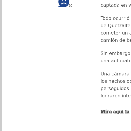
captada en v
10
Todo ocurrió 
de Quetzalte
cometer un a
camión de b
Sin embargo,
una autopatru
Una cámara d
los hechos o
perseguidos 
lograron inte
Mira aquí la