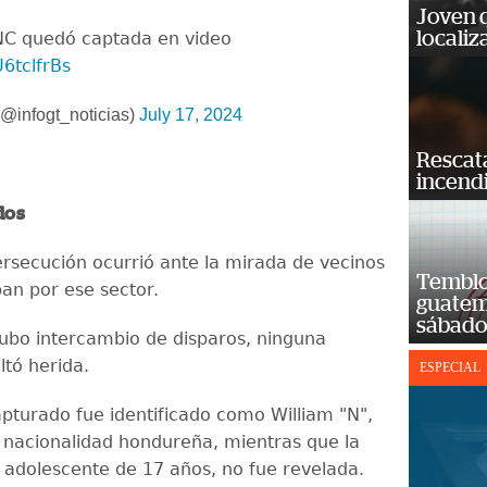
Joven 
localiz
NC quedó captada en video
U6tclfrBs
@infogt_noticias)
July 17, 2024
Rescat
incend
dos
ersecución ocurrió ante la mirada de vecinos
Temblor
ban por ese sector.
guatem
sábad
ubo intercambio de disparos, ninguna
ltó herida.
ESPECIAL
pturado fue identificado como William "N",
 nacionalidad hondureña, mientras que la
l adolescente de 17 años, no fue revelada.