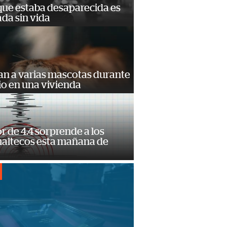
que estaba desaparecida es
ada sin vida
an a varias mascotas durante
io en una vivienda
 de 4.4 sorprende a los
altecos esta mañana de
o