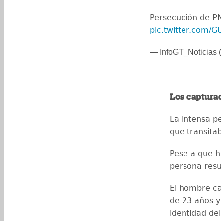
Persecución de P
pic.twitter.com/G
— InfoGT_Noticias (
Los captura
La intensa p
que transita
Pese a que h
persona resu
El hombre ca
de 23 años y
identidad de