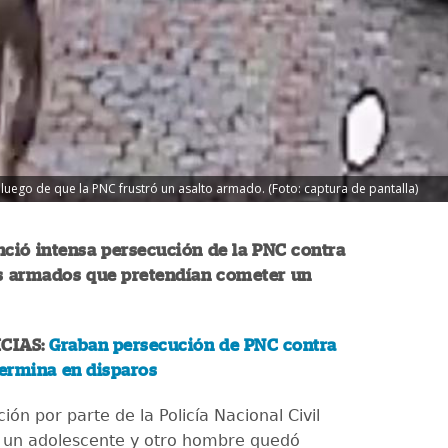
uego de que la PNC frustró un asalto armado. (Foto: captura de pantalla)
ció intensa persecución de la PNC contra
 armados que pretendían cometer un
CIAS:
Graban persecución de PNC contra
termina en disparos
ón por parte de la Policía Nacional Civil
 un adolescente y otro hombre quedó