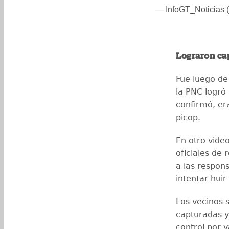
— InfoGT_Noticias (
Lograron ca
Fue luego de
la PNC logró 
confirmó, er
picop.
En otro vide
oficiales de
a las respon
intentar huir
Los vecinos s
capturadas y
control por v