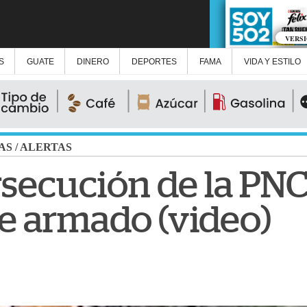
VERS
S
GUATE
DINERO
DEPORTES
FAMA
VIDA Y ESTILO
AS
/
ALERTAS
secución de la PNC
e armado (video)