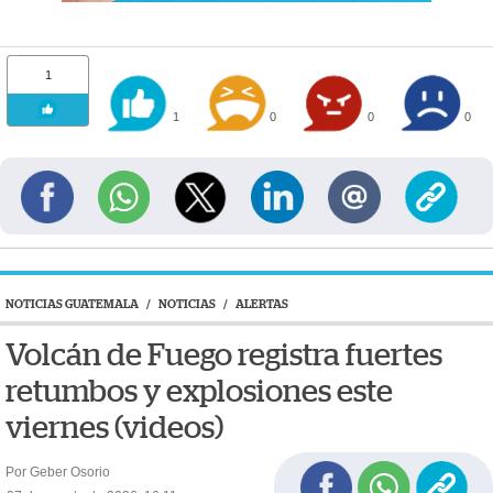
1
1
0
0
0
NOTICIAS GUATEMALA
/
NOTICIAS
/
ALERTAS
Volcán de Fuego registra fuertes
retumbos y explosiones este
viernes (videos)
Por Geber Osorio