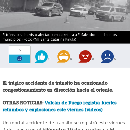
El tránsito se ha visto afectado en carretera a El Salvador, en distintos
municipios. (Foto: PMT Santa Catarina Pinula)
5
0
0
0
5
El trágico accidente de tránsito ha ocasionado
congestionamiento en dirección hacia el oriente.
OTRAS NOTICIAS:
Volcán de Fuego registra fuertes
retumbos y explosiones este viernes (videos)
Un mortal accidente de tránsito se registró este viernes
7 de agosto en el
kilómetro 19 de carretera a El