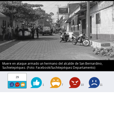
Muere en ataque armado un hermano del alcalde de San Bernardino,
Suchietepéquez. (Foto: Facebook/Suchitepéquez Departamento)
29
1
7
10
11