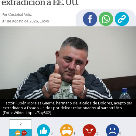
extradición a EE. UU.
Por Cristóbal Veliz
07 de agosto de 2026, 16:49
Hectór Rubén Morales Guerra, hermano del alcalde de Dolores, aceptó ser
extraditado a Estado Unidos por delitos relacionados al narcotráfico.
(Foto: Wilder López/Soy502)
2
0
1
1
0