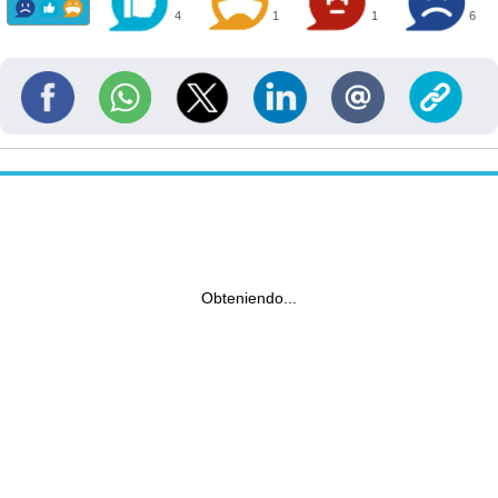
4
1
1
6
Obteniendo...