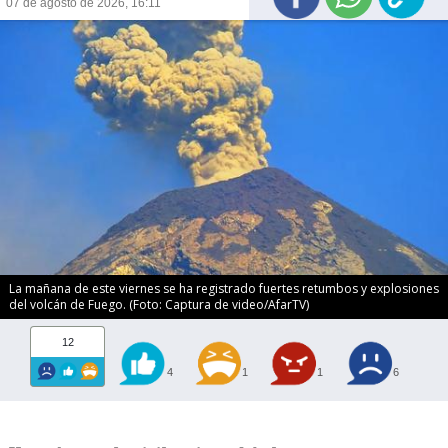
07 de agosto de 2026, 16:11
La mañana de este viernes se ha registrado fuertes retumbos y explosiones
del volcán de Fuego. (Foto: Captura de video/AfarTV)
12
4
1
1
6