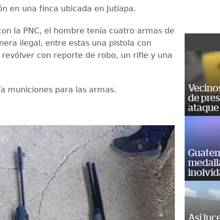
ón en una finca ubicada en Jutiapa.
on la PNC, el hombre tenía cuatro armas de
era ilegal, entre estas una pistola con
revólver con reporte de robo, un rifle y una
Vecino
a municiones para las armas.
de pre
ataque
Guatem
medall
inolvi
Así luc