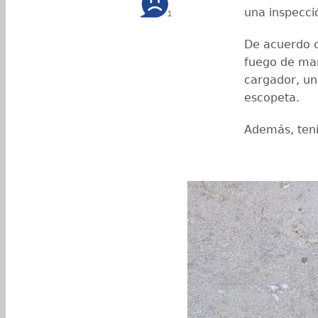
una inspecci
1
De acuerdo c
fuego de man
cargador, un 
escopeta.
Además, tení