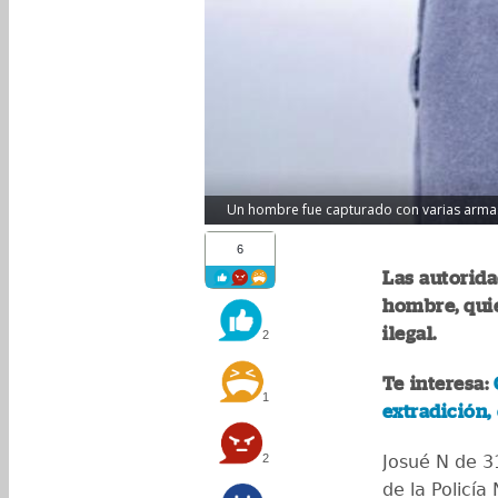
Un hombre fue capturado con varias armas d
6
Las autorida
hombre, qui
ilegal.
2
Te interesa:
1
extradición,
2
Josué N de 3
de la Policía