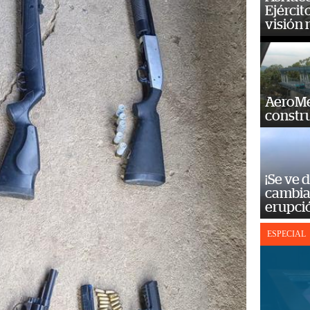
Ejércit
visión
AeroMet
constr
¡Se ve 
cambia 
erupci
ESPECIAL