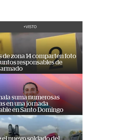
+VISTO
s de zona 14 comparten foto
suntos responsables de
 armado
ala suma numerosas
as en una jornada
dable en Santo Domingo
e el nuevo soldado del