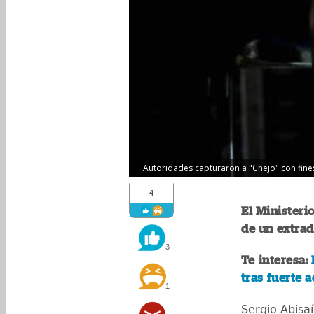
Autoridades capturaron a "Chejo" con fines
4
El Ministeri
de un extrad
3
Te interesa:
tras fuerte 
1
Sergio Abisa