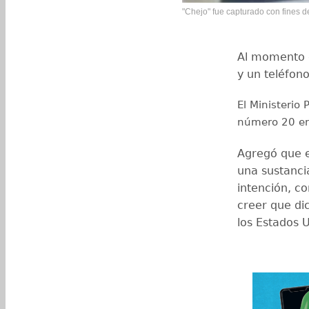
"Chejo" fue capturado con fines d
Al momento d
y un teléfono
El Ministerio 
número 20 en
Agregó que e
una sustancia
intención, c
creer que di
los Estados 