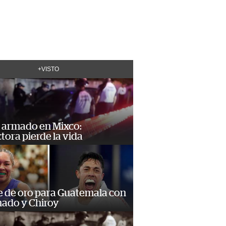
+VISTO
 armado en Mixco:
ora pierde la vida
e de oro para Guatemala con
ado y Chiroy