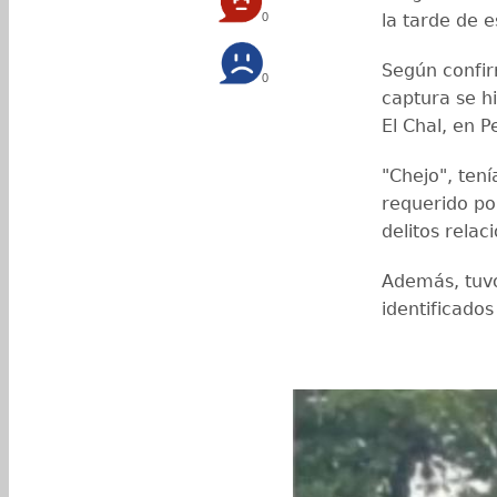
0
la tarde de 
Según confir
0
captura se h
El Chal, en P
"Chejo", ten
requerido po
delitos relac
Además, tuvo
identificado