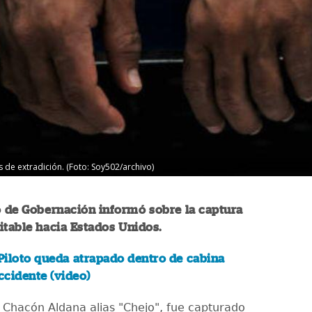
 de extradición. (Foto: Soy502/archivo)
o de Gobernación informó sobre la captura
itable hacia Estados Unidos.
Piloto queda atrapado dentro de cabina
accidente (video)
í Chacón Aldana alias "Chejo", fue capturado