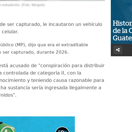
e extradición. (Foto: Mingob)
Histor
e ser capturado, le incautaron un vehículo
de la 
 celular.
Guat
Público (MP), dijo que era el extraditable
 ser capturado, durante 2026.
stá acusado de "conspiración para distribuir
 controlada de categoría II, con la
onocimiento y teniendo causa razonable para
cha sustancia sería ingresada ilegalmente a
Unidos".