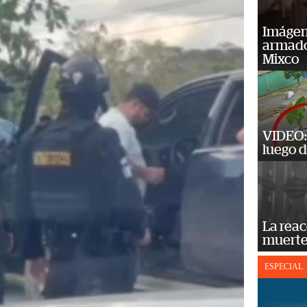
Imágene
armado
Mixco
VIDEO: 
luego d
La reac
muerte
ESPECIAL