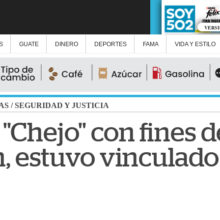
VERS
S
GUATE
DINERO
DEPORTES
FAMA
VIDA Y ESTILO
AS
/
SEGURIDAD Y JUSTICIA
"Chejo" con fines d
n, estuvo vinculado