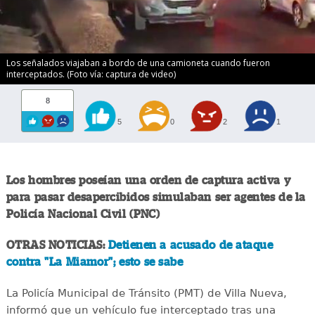
Los señalados viajaban a bordo de una camioneta cuando fueron
interceptados. (Foto vía: captura de video)
8
5
0
2
1
Los hombres poseían una orden de captura activa y
para pasar desapercibidos simulaban ser agentes de la
Policía Nacional Civil (PNC)
OTRAS NOTICIAS:
Detienen a acusado de ataque
contra "La Miamor"; esto se sabe
La Policía Municipal de Tránsito (PMT) de Villa Nueva,
informó que un vehículo fue interceptado tras una