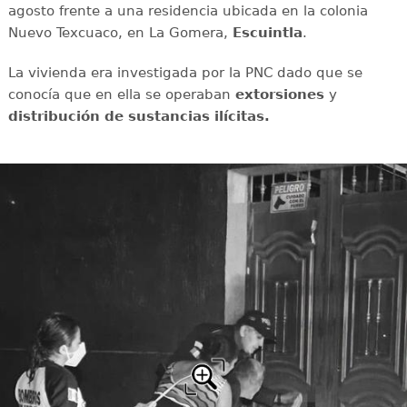
agosto frente a una residencia ubicada en la colonia
Nuevo Texcuaco, en La Gomera,
Escuintla
.
La vivienda era investigada por la PNC dado que se
conocía que en ella se operaban
extorsiones
y
distribución de sustancias ilícitas.