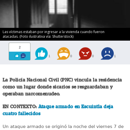
Las víctimas estaban por ingresar a la vivienda cuando fueron
atacadas. (Foto ilustrativa vía: Shutterstock)
2
1
0
0
1
La Policía Nacional Civil (PNC) vincula la residencia
como un lugar donde sicarios se resguardaban y
operaban narcomenudeo.
EN CONTEXTO:
Ataque armado en Escuintla deja
cuatro fallecidos
Un ataque armado se originó la noche del viernes 7 de