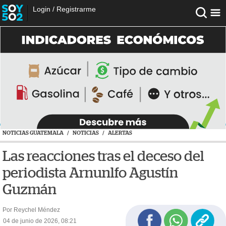
Login
/
Registrarme
NOTICIAS GUATEMALA
/
NOTICIAS
/
ALERTAS
Las reacciones tras el deceso del
periodista Arnunlfo Agustín
Guzmán
Por Reychel Méndez
04 de junio de 2026, 08:21