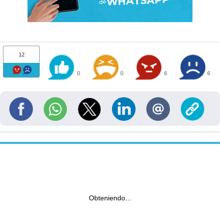
12
0
0
6
6
Obteniendo...