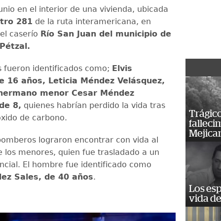
unio en el interior de una vivienda, ubicada
tro 281
de la ruta interamericana, en
del caserío
Río San Juan del municipio de
Pétzal.
os fueron identificados como;
Elvis
e 16 años, Leticia Méndez Velásquez,
 hermano menor Cesar Méndez
de 8,
quienes habrían perdido la vida tras
Trágico
xido de carbono.
falleci
Mejica
omberos lograron encontrar con vida al
e los menores, quien fue trasladado a un
encial. El hombre fue identificado como
ez Sales, de 40 años
.
Los esp
vida de