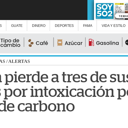
VERS
S
GUATE
DINERO
DEPORTES
FAMA
VIDA Y ESTILO
AS
/
ALERTAS
 pierde a tres de su
 por intoxicación p
de carbono