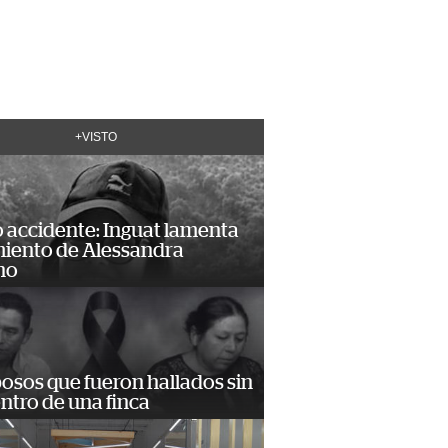
+VISTO
 accidente: Inguat lamenta
miento de Alessandra
no
osos que fueron hallados sin
ntro de una finca