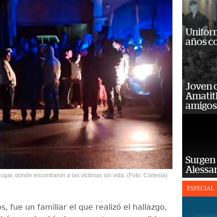
Unifor
años c
Joven 
Amatit
amigos
Surgen 
Alessan
lugar, donde encontraron a las víctimas sin vida. (Foto: Cortesía)
ESPECIAL
, fue un familiar el que realizó el hallazgo,