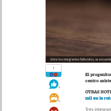
Entre los integrantes fallecidos, se encuent
7
El progenito
centro asiste
0
OTRAS NOTI
mil en la rut
0
Tres integran