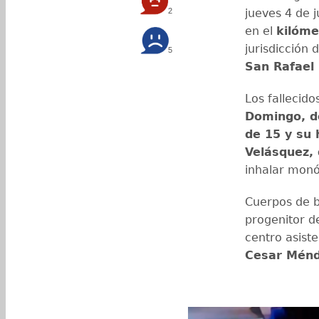
2
jueves 4 de j
en el
kilóme
jurisdicción 
5
San Rafael 
Los fallecid
Domingo, d
de 15 y su
Velásquez, 
inhalar monó
Cuerpos de b
progenitor d
centro asist
Cesar Ménd