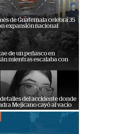
mes de Guatemala celebra 35
on expansión nacional
cae de un peñasco en
lán mientras escalaba con
detalles del accidente donde
dra Mejicano cayó al vacío