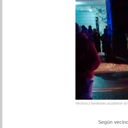
Vecinos y familiares acudieron al 
Según vecinos