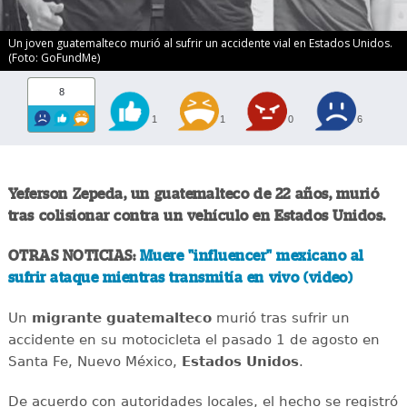
Un joven guatemalteco murió al sufrir un accidente vial en Estados Unidos.
(Foto: GoFundMe)
8
1
1
0
6
Yeferson Zepeda, un guatemalteco de 22 años, murió
tras colisionar contra un vehículo en Estados Unidos.
OTRAS NOTICIAS:
Muere "influencer" mexicano al
sufrir ataque mientras transmitía en vivo (video)
Un
migrante
guatemalteco
murió tras sufrir un
accidente en su motocicleta el pasado 1 de agosto en
Santa Fe, Nuevo México,
Estados
Unidos
.
De acuerdo con autoridades locales, el hecho se registró