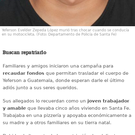
Yeferson Evelder Zepeda López murió tras chocar cuando se conducía
en su motocicleta. (Foto: Departamento de Policía de Santa Fe)
Buscan repatriarlo
Familiares y amigos iniciaron una campaña para
recaudar
fondos
que permitan trasladar el cuerpo de
Yeferson a Guatemala, donde esperan darle el último
adiós junto a sus seres queridos.
Sus allegados lo recuerdan como un
joven
trabajador
y amable
que llevaba cinco años viviendo en Santa Fe.
Trabajaba en una pizzería y apoyaba económicamente a
su madre y a otros familiares en su tierra natal.