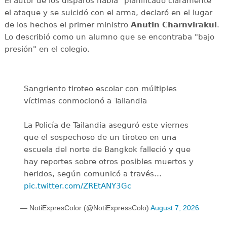
El autor de los disparos había "planificado claramente"
el ataque y se suicidó con el arma, declaró en el lugar
de los hechos el primer ministro
Anutin Charnvirakul
.
Lo describió como un alumno que se encontraba "bajo
presión" en el colegio.
Sangriento tiroteo escolar con múltiples
víctimas conmocionó a Tailandia
La Policía de Tailandia aseguró este viernes
que el sospechoso de un tiroteo en una
escuela del norte de Bangkok falleció y que
hay reportes sobre otros posibles muertos y
heridos, según comunicó a través…
pic.twitter.com/ZREtANY3Gc
— NotiExpresColor (@NotiExpressColo)
August 7, 2026