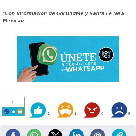
*Con información de GoFundMe y Santa Fe New
Mexican
8
1
1
0
6