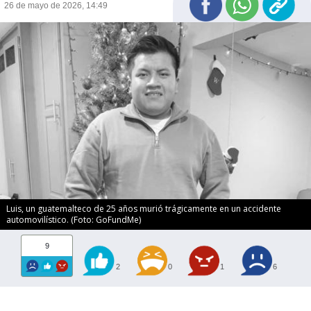
26 de mayo de 2026, 14:49
Luis, un guatemalteco de 25 años murió trágicamente en un accidente
automovilístico. (Foto: GoFundMe)
9
2
0
1
6