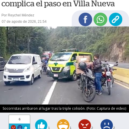
complica el paso en Villa Nueva
Por Reychel Méndez
07 de agosto de 2026, 21:54
Socorristas arribaron al lugar tras la triple colisión. (Foto: Captura de video)
6
1
1
2
2