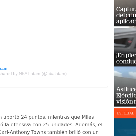
Captur
del cr
aplicac
¡En ple
conduc
gram
 shared by NBA Latam (@nbalatam)
Así luc
Ejércit
visión
ESPECIAL
n aportó 24 puntos, mientras que Miles
ró la ofensiva con 25 unidades. Además, el
arl-Anthony Towns también brilló con un