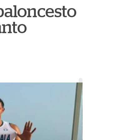
baloncesto
anto