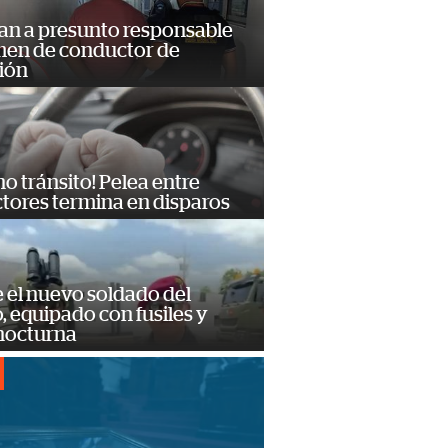
an a presunto responsable
imen de conductor de
ión
no tránsito! Pelea entre
tores termina en disparos
e el nuevo soldado del
o, equipado con fusiles y
 nocturna