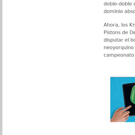
doble-doble 
dominio abso
Ahora, los Kn
Pistons de De
disputar el b
neoyorquino 
campeonato 