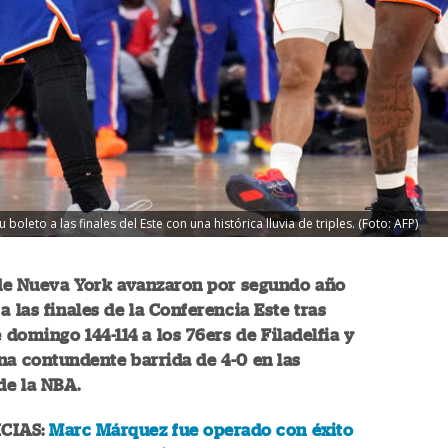
u boleto a las finales del Este con una histórica lluvia de triples. (Foto: AFP)
de Nueva York avanzaron por segundo año
a las finales de la Conferencia Este tras
e domingo 144-114 a los 76ers de Filadelfia y
a contundente barrida de 4-0 en las
de la NBA.
CIAS:
Marc Márquez fue operado con éxito