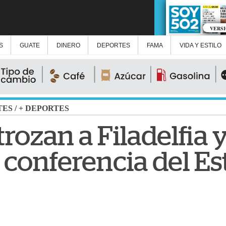
VERS
S
GUATE
DINERO
DEPORTES
FAMA
VIDA Y ESTILO
TES
/
+ DEPORTES
rozan a Filadelfia y
e conferencia del Es