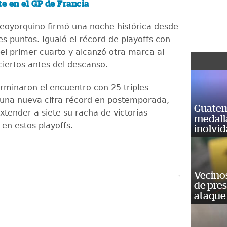
te en el GP de Francia
neoyorquino firmó una noche histórica desde
res puntos. Igualó el récord de playoffs con
 el primer cuarto y alcanzó otra marca al
ciertos antes del descanso.
erminaron el encuentro con 25 triples
 una nueva cifra récord en postemporada,
Guatem
tender a siete su racha de victorias
medall
en estos playoffs.
inolvi
Vecino
de pre
ataque