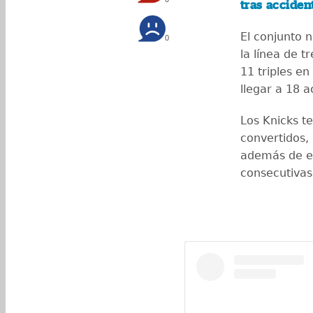
tras acciden
El conjunto 
0
la línea de t
11 triples en
llegar a 18 a
Los Knicks t
convertidos,
además de ex
consecutivas 