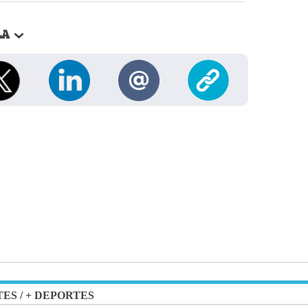
LA
TES
/
+ DEPORTES