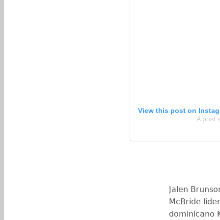
View this post on Insta
A post
Jalen Brunso
McBride lide
dominicano K