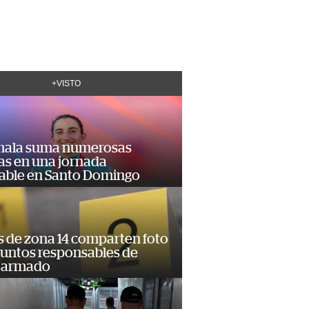
+VISTO
ala suma numerosas
as en una jornada
dable en Santo Domingo
s de zona 14 comparten foto
suntos responsables de
 armado