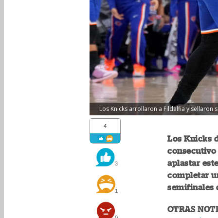
Los Knicks arrollaron a Fildelfia y sellaron s
4
Los Knicks 
consecutivo 
aplastar est
3
completar un
semifinales 
1
OTRAS NOTI
0