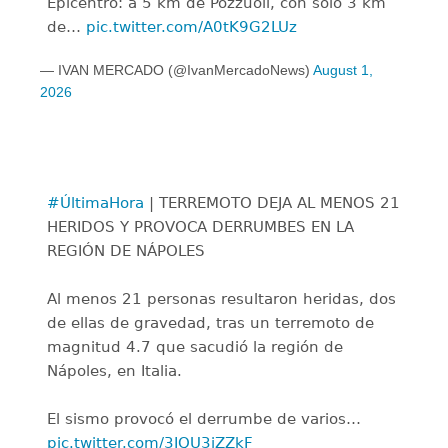
Epicentro: a 5 km de Pozzuoli, con solo 3 km
de…
pic.twitter.com/A0tK9G2LUz
— IVAN MERCADO (@IvanMercadoNews)
August 1,
2026
#ÚltimaHora
| TERREMOTO DEJA AL MENOS 21
HERIDOS Y PROVOCA DERRUMBES EN LA
REGIÓN DE NÁPOLES
Al menos 21 personas resultaron heridas, dos
de ellas de gravedad, tras un terremoto de
magnitud 4.7 que sacudió la región de
Nápoles, en Italia.
El sismo provocó el derrumbe de varios…
pic.twitter.com/3IQU3iZZkF