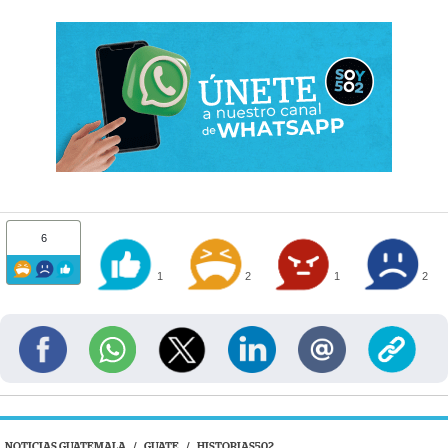
6
1
2
1
2
NOTICIAS GUATEMALA
/
GUATE
/
HISTORIAS502