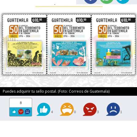
Puedes adquirir tu sello postal. (Foto: Correos de Guatemala)
8
4
0
3
1