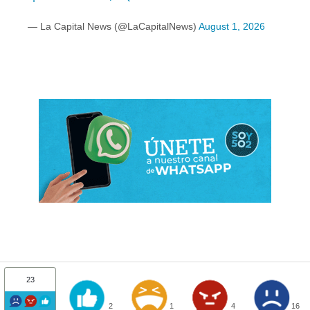
— La Capital News (@LaCapitalNews)
August 1, 2026
23
2
1
4
16