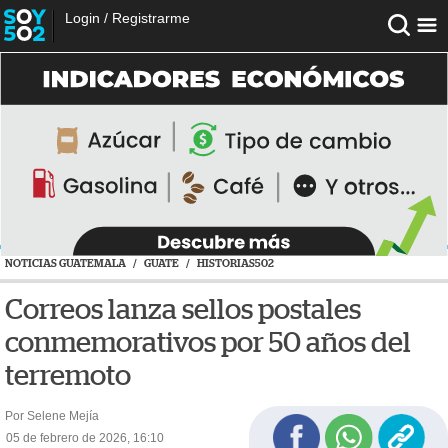
Login
/
Registrarme
NOTICIAS GUATEMALA
/
GUATE
/
HISTORIAS502
Correos lanza sellos postales
conmemorativos por 50 años del
terremoto
Por Selene Mejía
05 de febrero de 2026, 16:10