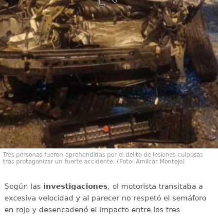
Tres personas fueron aprehendidas por el delito de lesiones culposas
tras protagonizar un fuerte accidente. (Foto: Amilcar Montejo)
Según las
investigaciones
, el motorista transitaba a
excesiva velocidad y al parecer no respetó el semáforo
en rojo y desencadenó el impacto entre los tres