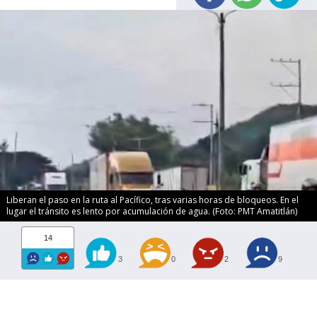
Liberan el paso en la ruta al Pacífico, tras varias horas de bloqueos. En el
lugar el tránsito es lento por acumulación de agua. (Foto: PMT Amatitlán)
14
3
0
2
9