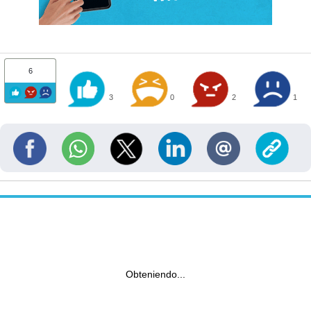
6
3
0
2
1
Obteniendo...