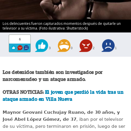
Los delincuentes fueron capturados momentos después de quitarle un
televisor a su víctima. (Foto ilustrativa: Shutterstock)
6
3
0
2
1
Los detenidos también son investigados por
narcomenudeo y un ataque armado.
OTRAS NOTICIAS:
El joven que perdió la vida tras un
ataque armado en Villa Nueva
Maynor Geovani Cuchujay Ruano, de 30 años, y
José Abel López Gómez, de 37
, iban por el televisor
de su víctima, pero terminaron en prisión, luego de ser