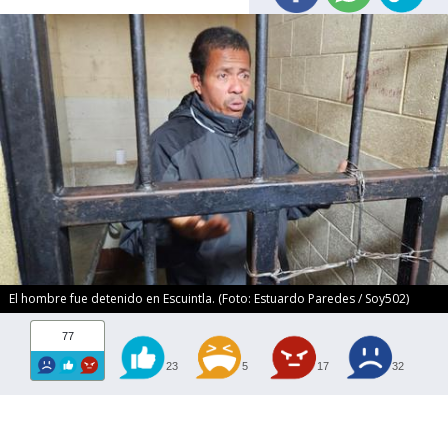
El hombre fue detenido en Escuintla. (Foto: Estuardo Paredes / Soy502)
77
23
5
17
32