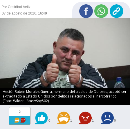
Por Cristóbal Veliz
07 de agosto de 2026, 16:49
Hectór Rubén Morales Guerra, hermano del alcalde de Dolores, aceptó ser
extraditado a Estado Unidos por delitos relacionados al narcotráfico.
(Foto: Wilder López/Soy502)
2
0
1
1
0