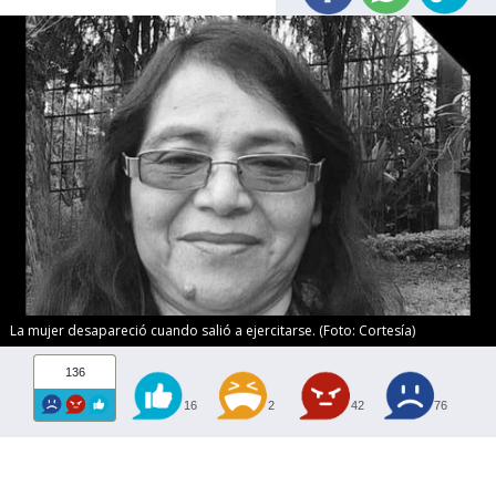
La mujer desapareció cuando salió a ejercitarse. (Foto: Cortesía)
136
16
2
42
76