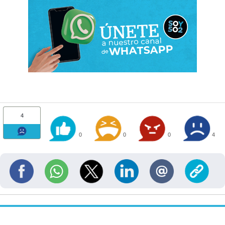
4
0
0
0
4