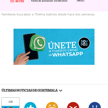
Familiares buscaban a Thelma Galindo desde hace dos semanas.
ÚLTIMAS NOTICIAS DE GUATEMALA
136