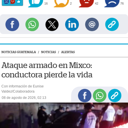
16
2
42
76
NOTICIAS GUATEMALA
/
NOTICIAS
/
ALERTAS
Ataque armado en Mixco:
conductora pierde la vida
Con información de Eunise
Valdez/Colaboradora
08 de agosto de 2026, 02:13