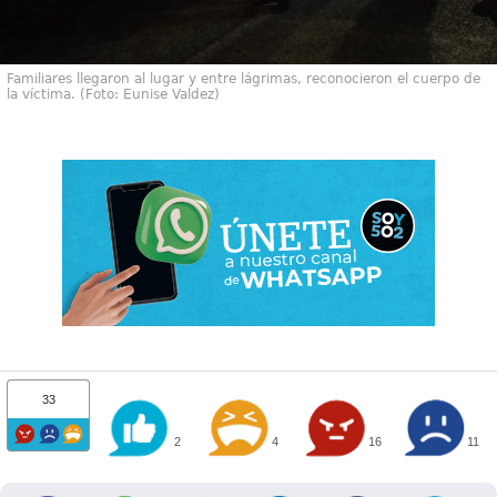
Familiares llegaron al lugar y entre lágrimas, reconocieron el cuerpo de
la víctima. (Foto: Eunise Valdez)
33
2
4
16
11