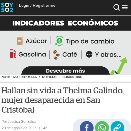
Login
/
Registrarme
NOTICIAS GUATEMALA
/
NOTICIAS
/
COMUNIDAD
Hallan sin vida a Thelma Galindo,
mujer desaparecida en San
Cristóbal
Por Jessica González
20 de agosto de 2025, 12:46