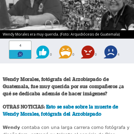
Wendy Morales era muy querida. (Foto: Arquidiócesis de Guatemala)
4
0
0
0
4
Wendy Morales, fotógrafa del Arzobispado de
Guatemala, fue muy querida por sus compañeros ¿a
qué se dedicaba además de hacer imágenes?
OTRAS NOTICIAS:
Esto se sabe sobre la muerte de
Wendy Morales, fotógrafa del Arzobispado
Wendy
contaba con una larga carrera como fotógrafa y