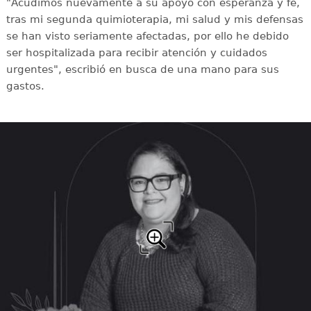
"Acudimos nuevamente a su apoyo con esperanza y fe,
tras mi segunda quimioterapia, mi salud y mis defensas
se han visto seriamente afectadas, por ello he debido
ser hospitalizada para recibir atención y cuidados
urgentes", escribió en busca de una mano para sus
gastos.