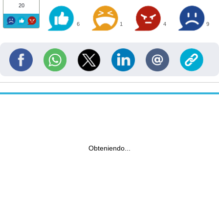
20
6
1
4
9
Obteniendo...