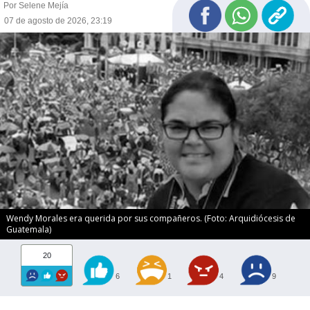
Por Selene Mejía
07 de agosto de 2026, 23:19
Wendy Morales era querida por sus compañeros. (Foto: Arquidiócesis de
Guatemala)
20
6
1
4
9