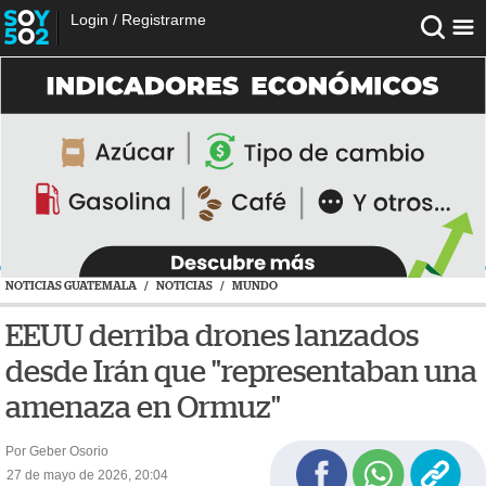
Login
/
Registrarme
NOTICIAS GUATEMALA
/
NOTICIAS
/
MUNDO
EEUU derriba drones lanzados
desde Irán que "representaban una
amenaza en Ormuz"
Por Geber Osorio
27 de mayo de 2026, 20:04