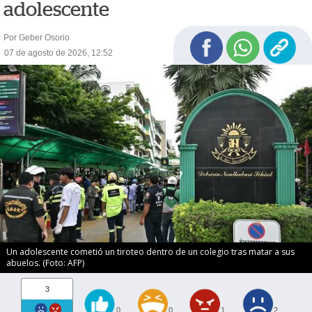
adolescente
Por Geber Osorio
07 de agosto de 2026, 12:52
Un adolescente cometió un tiroteo dentro de un colegio tras matar a sus
abuelos. (Foto: AFP)
3
0
0
1
2