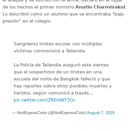
el ataque y se suicidó con el arma, declaró en el lugar
de los hechos el primer ministro
Anutin Charnvirakul
.
Lo describió como un alumno que se encontraba "bajo
presión" en el colegio.
Sangriento tiroteo escolar con múltiples
víctimas conmocionó a Tailandia
La Policía de Tailandia aseguró este viernes
que el sospechoso de un tiroteo en una
escuela del norte de Bangkok falleció y que
hay reportes sobre otros posibles muertos y
heridos, según comunicó a través…
pic.twitter.com/ZREtANY3Gc
— NotiExpresColor (@NotiExpressColo)
August 7, 2026