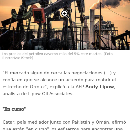
Los precios del petróleo cayeron más del 5% este martes. (Foto
ilustrativa: iStock)
"El mercado sigue de cerca las negociaciones (...) y
confía en que se alcance un acuerdo para reabrir el
estrecho de Ormuz", explicó a la AFP
Andy
Lipow
,
analista de Lipow Oil Associates.
"En curso"
Catar, país mediador junto con Pakistán y Omán, afirmó
que están "en curso" los esfuerzos para encontrar una