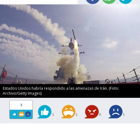
Estados Unidos habría respondido a las amenazas de Irán. (Foto:
Archivo/Getty Images)
3
1
1
0
1