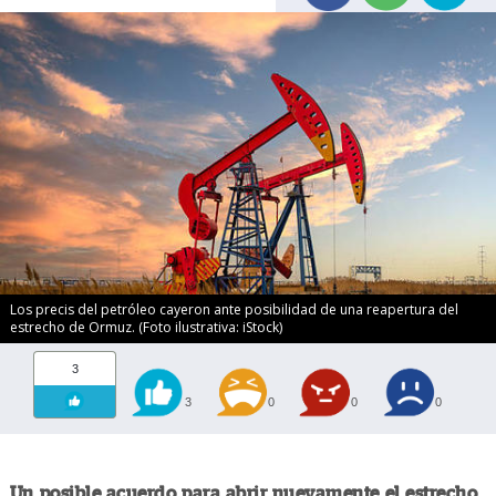
Los precis del petróleo cayeron ante posibilidad de una reapertura del
estrecho de Ormuz. (Foto ilustrativa: iStock)
3
3
0
0
0
Un posible acuerdo para abrir nuevamente el estrecho