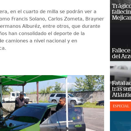
Trágico
ra, en el cuarto de milla se podrán ver a
falleci
Mejica
omo Francis Solano, Carlos Zometa, Brayner
 hermanos Alburéz, entre otros, que durante
años han consolidado el deporte de la
de camiones a nivel nacional y en
ca.
Fallece
del Ar
Fatal 
tras su
Atlánti
ESPECIAL