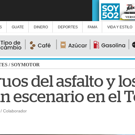
VERS
S
GUATE
DINERO
DEPORTES
FAMA
VIDA Y ESTILO
TES
/
SOYMOTOR
os del asfalto y lo
n escenario en el T
/ Colaborador