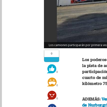
Los camiones participarán por primera vez 
0
Los poderos
la pista de 
participació
0
cuarto de mi
kilómetro 75
0
0
ADEMÁS:
Ve
de Nurburgr