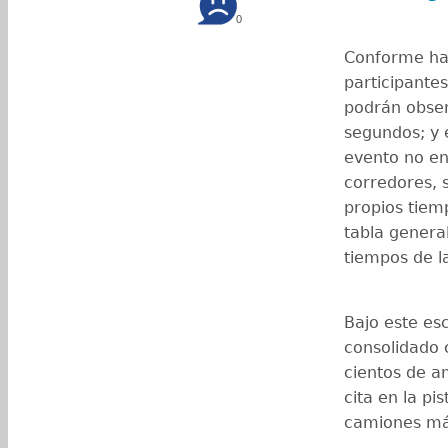
0
Conforme ha 
participante
podrán obser
segundos; y 
evento no en
corredores, 
propios tiemp
tabla genera
tiempos de l
Bajo este es
consolidado 
cientos de a
cita en la pi
camiones más