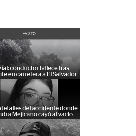
+VISTO
vial: conductor fallece tras
te en carretera a El Salvador
detalles del accidente donde
dra Mejicano cayó al vacío