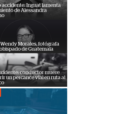
 accidente: Inguat lamenta
miento de Alessandra
no
 Wendy Morales, fotógrafa
zobispado de Guatemala
accidente: conductor muere
frir un percance vial en ruta al
co