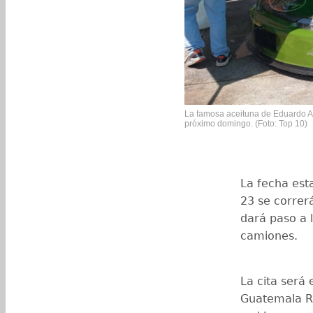
La famosa aceituna de Eduardo Arr
próximo domingo. (Foto: Top 10)
La fecha est
23 se correr
dará paso a 
camiones.
La cita será
Guatemala Ra