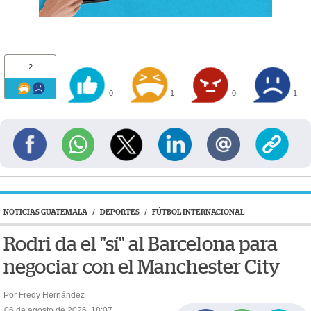
2
0
1
0
1
NOTICIAS GUATEMALA
/
DEPORTES
/
FÚTBOL INTERNACIONAL
Rodri da el "sí" al Barcelona para
negociar con el Manchester City
Por Fredy Hernández
06 de agosto de 2026, 18:07