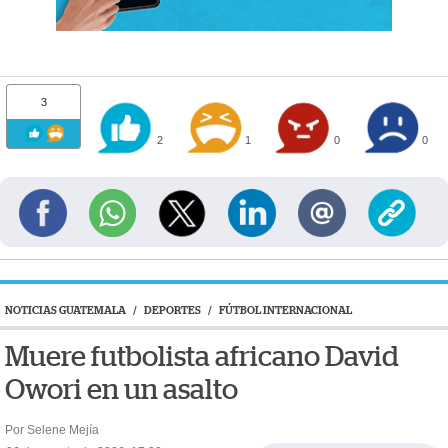
3
2
1
0
0
NOTICIAS GUATEMALA
/
DEPORTES
/
FÚTBOL INTERNACIONAL
Muere futbolista africano David
Owori en un asalto
Por Selene Mejía