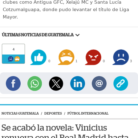
clubes como Antigua GFC, Xelajú MC y Santa Lucía
Cotzumalguapa, donde pudo levantar el título de Liga
Mayor.
ÚLTIMAS NOTICIAS DE GUATEMALA
4
0
1
0
3
NOTICIAS GUATEMALA
/
DEPORTES
/
FÚTBOL INTERNACIONAL
Se acabó la novela: Vinicius
renueva con el Real Madrid hasta