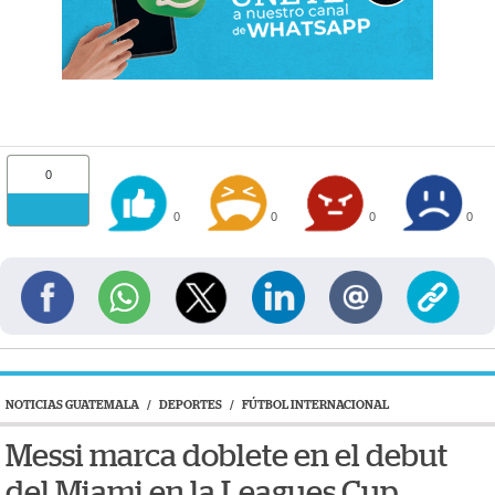
0
0
0
0
0
NOTICIAS GUATEMALA
/
DEPORTES
/
FÚTBOL INTERNACIONAL
Messi marca doblete en el debut
del Miami en la Leagues Cup