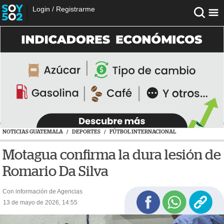
Login
/
Registrarme
NOTICIAS GUATEMALA
/
DEPORTES
/
FÚTBOL INTERNACIONAL
Motagua confirma la dura lesión de
Romario Da Silva
Con información de Agencias
13 de mayo de 2026, 14:55