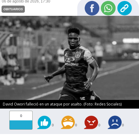
06 de agosto de 2026, 17:30
OBITUARIOS
David Owori falleció en un ataque por asalto. (Foto: Redes Sociales)
0
0
0
0
0