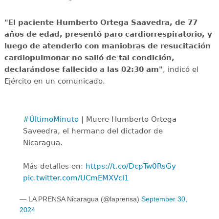
"El paciente Humberto Ortega Saavedra, de 77
años de edad, presentó paro cardiorrespiratorio, y
luego de atenderlo con maniobras de resucitación
cardiopulmonar no salió de tal condición,
declarándose fallecido a las 02:30 am"
, indicó el
Ejército en un comunicado.
#ÚltimoMinuto
| Muere Humberto Ortega
Saveedra, el hermano del dictador de
Nicaragua.
Más detalles en:
https://t.co/DcpTw0RsGy
pic.twitter.com/UCmEMXVcl1
— LA PRENSA Nicaragua (@laprensa)
September 30,
2024