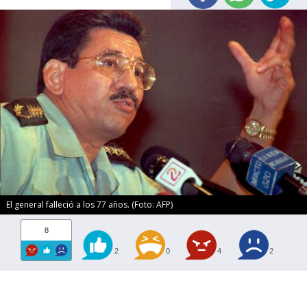
El general falleció a los 77 años. (Foto: AFP)
8
2
0
4
2