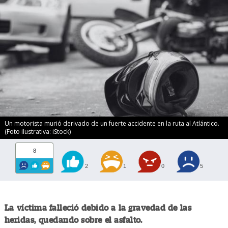
Un motorista murió derivado de un fuerte accidente en la ruta al Atlántico.
(Foto ilustrativa: iStock)
8
2
1
0
5
La víctima falleció debido a la gravedad de las
heridas, quedando sobre el asfalto.