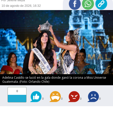
Por Selene Mejía
10 de agosto de 2026, 16:32
Adelina Castillo se lució en la gala donde ganó la corona a Miss Universe
Guatemala. (Foto: Orlando Chile)
0
0
0
0
0