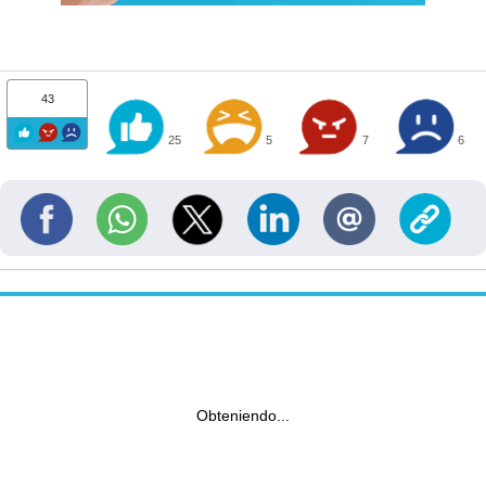
43
25
5
7
6
Obteniendo...