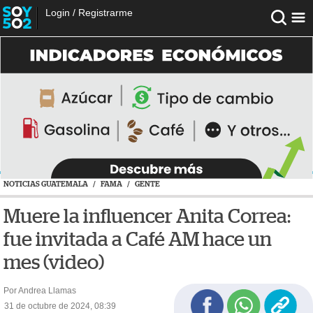
Login
/
Registrarme
NOTICIAS GUATEMALA
/
FAMA
/
GENTE
Muere la influencer Anita Correa:
fue invitada a Café AM hace un
mes (video)
Por Andrea Llamas
31 de octubre de 2024, 08:39