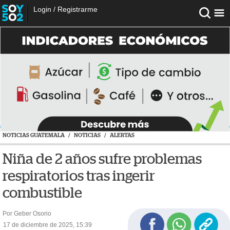
Login
/
Registrarme
NOTICIAS GUATEMALA
/
NOTICIAS
/
ALERTAS
Niña de 2 años sufre problemas
respiratorios tras ingerir
combustible
Por Geber Osorio
17 de diciembre de 2025, 15:39