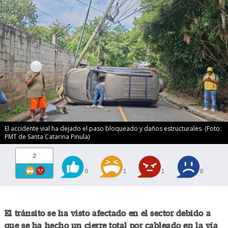
El accidente vial ha dejado el paso bloqueado y daños estructurales. (Foto:
PMT de Santa Catarina Pinula)
2
0
1
1
0
El tránsito se ha visto afectado en el sector debido a
que se ha hecho un cierre total por cableado en la vía