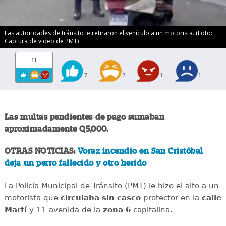
Las autoridades de tránsito le retiraron el vehículo a un motorista. (Foto:
Captura de video de PMT)
11
7
2
1
1
Las multas pendientes de pago sumaban
aproximadamente Q5,000.
OTRAS NOTICIAS:
Voraz incendio en San Cristóbal
deja un perro fallecido y otro herido
La Policía Municipal de Tránsito (PMT) le hizo el alto a un
motorista que
circulaba sin casco
protector en la
calle
Martí
y 11 avenida de la
zona 6
capitalina.