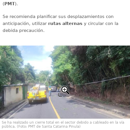
(
PMT
).
Se recomienda planificar sus desplazamientos con
anticipación, utilizar
rutas
alternas
y circular con la
debida precaución.
Se ha realizado un cierre total en el sector debido a cableado en la vía
pública. (Foto: PMT de Santa Catarina Pinula)