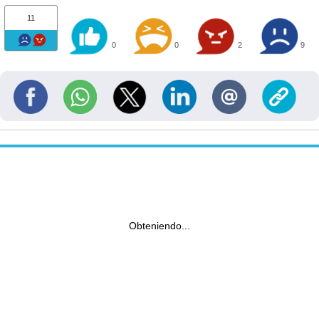
11
0
0
2
9
Obteniendo...