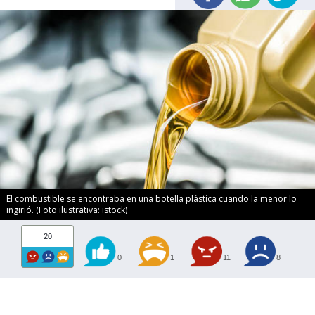
El combustible se encontraba en una botella plástica cuando la menor lo
ingirió. (Foto ilustrativa: istock)
20
0
1
11
8