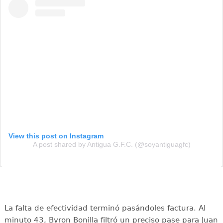
View this post on Instagram
A post shared by Antigua G.F.C. (@soyantiguagfc)
La falta de efectividad terminó pasándoles factura. Al
minuto 43, Byron Bonilla filtró un preciso pase para Juan