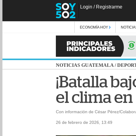
Login
/
Registrarme
ECONOMÍA HOY
NOTICIA
NOTICIAS GUATEMALA
/
DEPOR
¡Batalla baj
el clima e
Con información de César Pérez/Colabor
26 de febrero de 2026, 13:49