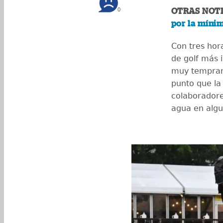
0
OTRAS NOTI
por la míni
Con tres hor
de golf más 
muy temprano 
punto que la
colaboradore
agua en algu