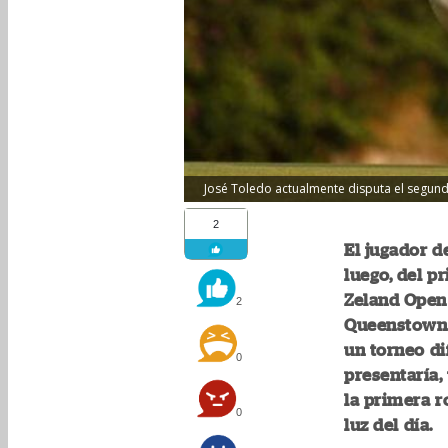
José Toledo actualmente disputa el segundo 
2
El jugador de
luego, del p
Zeland Open 
2
Queenstown. 
un torneo dif
0
presentaría,
la primera r
0
luz del día.