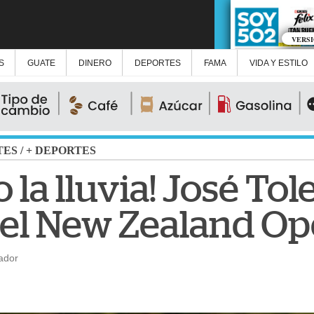
VERS
S
GUATE
DINERO
DEPORTES
FAMA
VIDA Y ESTILO
TES
/
+ DEPORTES
o la lluvia! José To
n el New Zealand O
ador