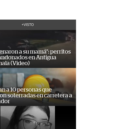
+VISTO
enaron a su mamá": perritos
andonados en Antigua
ala (Video)
an a 10 personas que
n soterradas en carretera a
ador