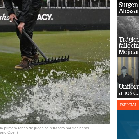
Surgen 
Alessan
Trágico
falleci
Mejica
Unifor
años c
ESPECIAL
e la primera ronda de juego se retrasara por tres horas
land Open)