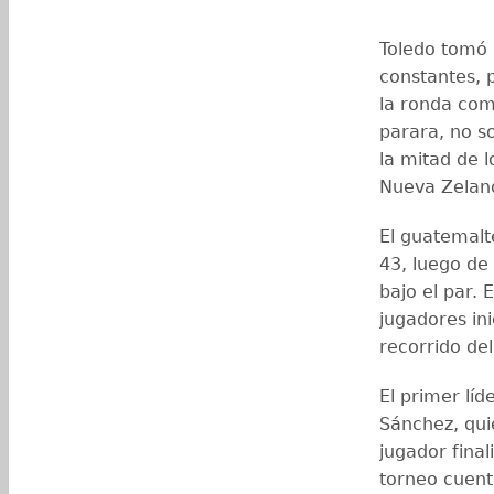
Toledo tomó l
constantes, p
la ronda comp
parara, no s
la mitad de 
Nueva Zelan
El guatemalt
43, luego de
bajo el par. 
jugadores in
recorrido del
El primer líd
Sánchez, quie
jugador final
torneo cuent