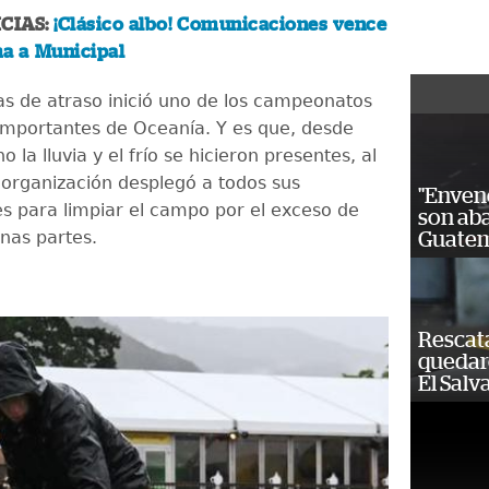
CIAS:
¡Clásico albo! Comunicaciones vence
ma a Municipal
as de atraso inició uno de los campeonatos
importantes de Oceanía. Y es que, desde
la lluvia y el frío se hicieron presentes, al
 organización desplegó a todos sus
"Enven
s para limpiar el campo por el exceso de
son ab
nas partes.
Guatem
Rescat
quedaro
El Salv