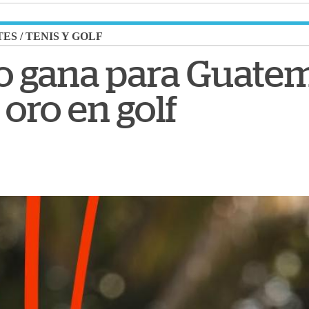
TES
/
TENIS Y GOLF
o gana para Guatem
oro en golf