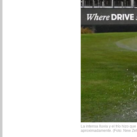
La intensa lluvia y el frío hizo qu
aproximadamente. (Foto: New Ze